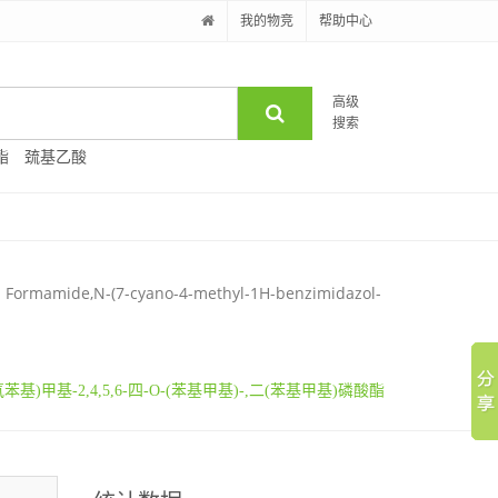
我的物竞
帮助中心
高级
搜索
酯
巯基乙酸
酯
Formamide,N-(7-cyano-4-methyl-1H-benzimidazol-
甲氧苯基)甲基-2,4,5,6-四-O-(苯基甲基)-,二(苯基甲基)磷酸酯