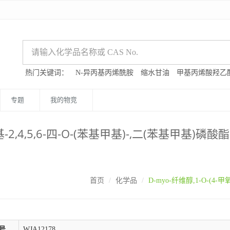
热门关键词：
N-异丙基丙烯酰胺
缩水甘油
甲基丙烯酸羟乙
专题
我的物竞
基-2,4,5,6-四-O-(苯基甲基)-,二(苯基甲基)磷酸
首页
化学品
D-myo-纤维醇,1-O-(4-
号
WJA12178