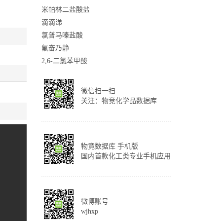
米帕林二盐酸盐
滴滴涕
氯普马嗪盐酸
氟奋乃静
2,6-二氯苯甲酸
微信扫一扫
关注：物竞化学品数据库
物竟数据库 手机版
国内首款化工类专业手机应用
微博账号
wjhxp