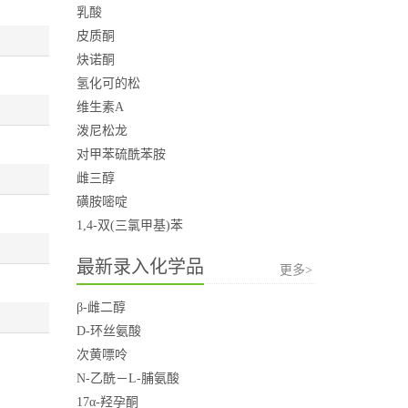
乳酸
皮质酮
炔诺酮
氢化可的松
维生素A
泼尼松龙
对甲苯硫酰苯胺
雌三醇
磺胺嘧啶
1,4-双(三氯甲基)苯
最新录入化学品
更多>
β-雌二醇
D-环丝氨酸
次黄嘌呤
N-乙酰－L-脯氨酸
17α-羟孕酮