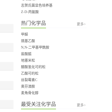
志贺氏菌显色培养基
Z-D-丙氨酸
热门化学品
更多>
甲醛
巯基乙酸
N,N-二甲基甲酰胺
盐酸胍
地塞米松
醋酸氢化可的松
乙酸可的松
丝裂霉素C
奥芬澳胺
麦角骨化醇
最受关注化学品
更多>