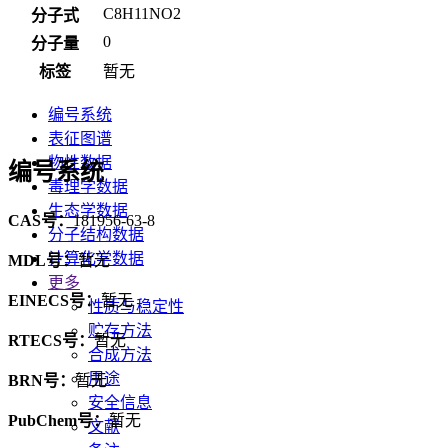
C8H11NO2
分子式
0
分子量
标签
暂无
编号系统
表征图谱
物性数据
编号系统
毒理学数据
生态学数据
CAS号：
181956-63-8
分子结构数据
计算化学数据
MDL号：
暂无
更多
EINECS号：
暂无
性质与稳定性
贮存方法
RTECS号：
暂无
合成方法
用途
BRN号：
暂无
安全信息
PubChem号：
暂无
文献