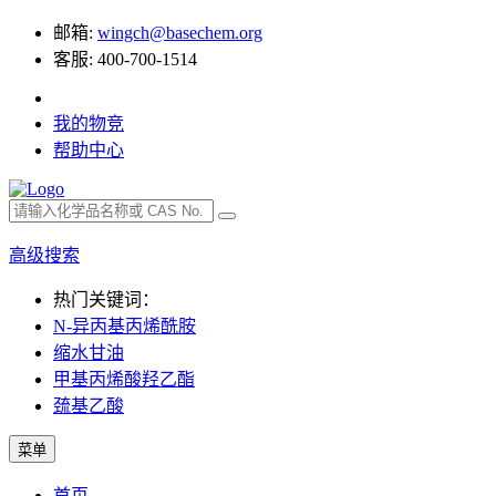
邮箱:
wingch@basechem.org
客服: 400-700-1514
我的物竞
帮助中心
高级搜索
热门关键词：
N-异丙基丙烯酰胺
缩水甘油
甲基丙烯酸羟乙酯
巯基乙酸
菜单
首页