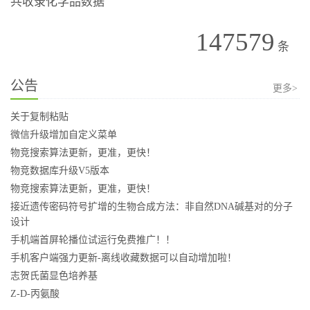
共收录化学品数据
147579
条
公告
更多>
关于复制粘贴
微信升级增加自定义菜单
物竞搜索算法更新，更准，更快！
物竞数据库升级V5版本
物竞搜索算法更新，更准，更快！
接近遗传密码符号扩增的生物合成方法：非自然DNA碱基对的分子
设计
手机端首屏轮播位试运行免费推广！！
手机客户端强力更新-离线收藏数据可以自动增加啦！
志贺氏菌显色培养基
Z-D-丙氨酸