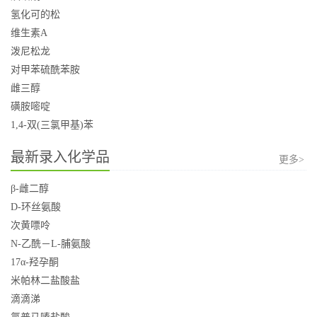
氢化可的松
维生素A
泼尼松龙
对甲苯硫酰苯胺
雌三醇
磺胺嘧啶
1,4-双(三氯甲基)苯
最新录入化学品
更多>
β-雌二醇
D-环丝氨酸
次黄嘌呤
N-乙酰－L-脯氨酸
17α-羟孕酮
米帕林二盐酸盐
滴滴涕