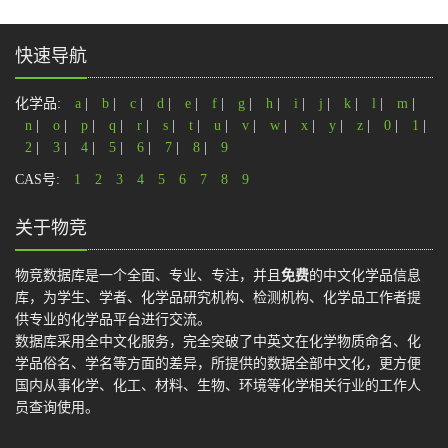
快速导航
化学品:
a
|
b
|
c
|
d
|
e
|
f
|
g
|
h
|
i
|
j
|
k
|
l
|
m
|
n
|
o
|
p
|
q
|
r
|
s
|
t
|
u
|
v
|
w
|
x
|
y
|
z
|
0
|
1
|
2
|
3
|
4
|
5
|
6
|
7
|
8
|
9
CAS号:
1
2
3
4
5
6
7
8
9
关于物竞
物竞数据库是一个全面、专业、专注，并且
免费
的中文化学品信息
库，为学生、学者、化学品研究机构、检测机构、化学品工作者提
供专业的化学品平台进行交流。
数据库采用全中文化服务，完全突破了中英文在化学物质命名、化
学品俗名、学名等方面的差异，所提供的数据全部中文化，更方便
国内从事化学、化工、材料、生物、环境等化学相关行业的工作人
员查询使用。