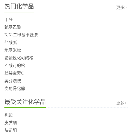
热门化学品
更多>
甲醛
巯基乙酸
N,N-二甲基甲酰胺
盐酸胍
地塞米松
醋酸氢化可的松
乙酸可的松
丝裂霉素C
奥芬澳胺
麦角骨化醇
最受关注化学品
更多>
乳酸
皮质酮
炔诺酮