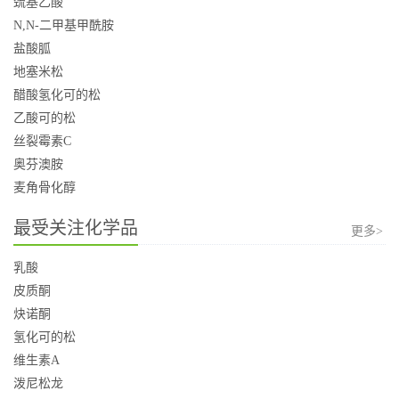
巯基乙酸
N,N-二甲基甲酰胺
盐酸胍
地塞米松
醋酸氢化可的松
乙酸可的松
丝裂霉素C
奥芬澳胺
麦角骨化醇
最受关注化学品
更多>
乳酸
皮质酮
炔诺酮
氢化可的松
维生素A
泼尼松龙