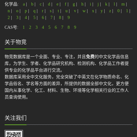
化学品:
a
|
b
|
c
|
d
|
e
|
f
|
g
|
h
|
i
|
j
|
k
|
l
|
m
|
n
|
o
|
p
|
q
|
r
|
s
|
t
|
u
|
v
|
w
|
x
|
y
|
z
|
0
|
1
|
2
|
3
|
4
|
5
|
6
|
7
|
8
|
9
CAS号:
1
2
3
4
5
6
7
8
9
关于物竞
物竞数据库是一个全面、专业、专注，并且
免费
的中文化学品信息
库，为学生、学者、化学品研究机构、检测机构、化学品工作者提
供专业的化学品平台进行交流。
数据库采用全中文化服务，完全突破了中英文在化学物质命名、化
学品俗名、学名等方面的差异，所提供的数据全部中文化，更方便
国内从事化学、化工、材料、生物、环境等化学相关行业的工作人
员查询使用。
关注我们