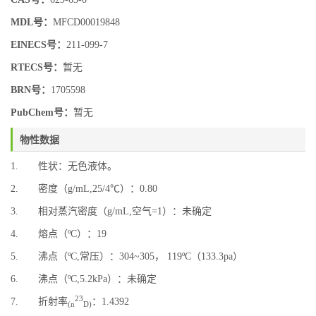
MDL号：
MFCD00019848
EINECS号：
211-099-7
RTECS号：
暂无
BRN号：
1705598
PubChem号：
暂无
物性数据
1. 性状：无色液体。
2. 密度（g/mL,25/4℃）：0.80
3. 相对蒸汽密度（g/mL,空气=1）：未确定
4. 熔点（ºC）：19
5. 沸点（ºC,常压）：304~305， 119ºC（133.3pa）
6. 沸点（ºC,5.2kPa）：未确定
23
7. 折射率
：1.4392
(n
D)