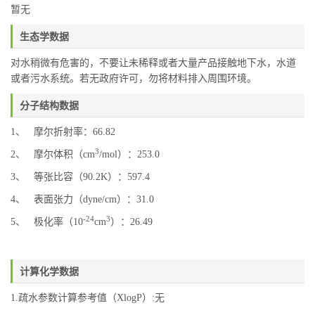
暂无
生态学数据
对水稍微有危害的，不要让未稀释或者大量产品接触地下水，水道
或者污水系统。若无政府许可，勿将材料排入周围环境。
分子结构数据
1、 摩尔折射率：66.82
3
2、 摩尔体积（cm
/mol）：253.0
3、 等张比容（90.2K）：597.4
4、 表面张力（dyne/cm）：31.0
-24
3
5、 极化率（10
cm
）：26.49
计算化学数据
1.疏水参数计算参考值（XlogP）:无