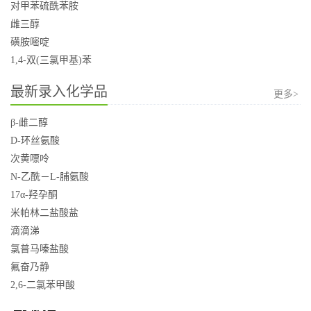
对甲苯硫酰苯胺
雌三醇
磺胺嘧啶
1,4-双(三氯甲基)苯
最新录入化学品
更多>
β-雌二醇
D-环丝氨酸
次黄嘌呤
N-乙酰－L-脯氨酸
17α-羟孕酮
米帕林二盐酸盐
滴滴涕
氯普马嗪盐酸
氟奋乃静
2,6-二氯苯甲酸