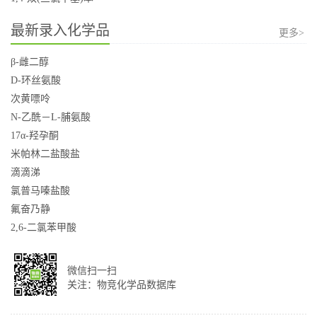
最新录入化学品
更多>
β-雌二醇
D-环丝氨酸
次黄嘌呤
N-乙酰－L-脯氨酸
17α-羟孕酮
米帕林二盐酸盐
滴滴涕
氯普马嗪盐酸
氟奋乃静
2,6-二氯苯甲酸
微信扫一扫
关注：物竞化学品数据库