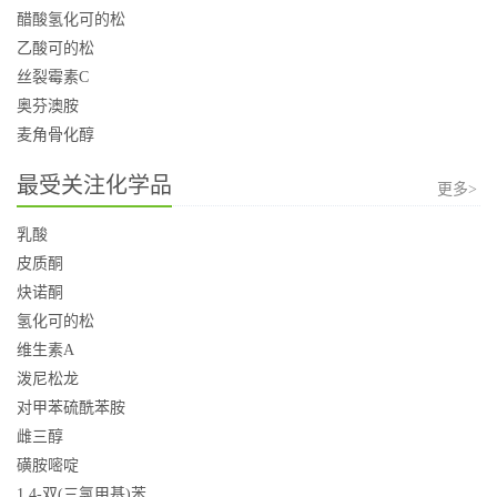
醋酸氢化可的松
乙酸可的松
丝裂霉素C
奥芬澳胺
麦角骨化醇
最受关注化学品
更多>
乳酸
皮质酮
炔诺酮
氢化可的松
维生素A
泼尼松龙
对甲苯硫酰苯胺
雌三醇
磺胺嘧啶
1,4-双(三氯甲基)苯