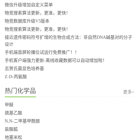
微信升级增加自定义菜单
物竞搜索算法更新，更准，更快！
物竞数据库升级V5版本
物竞搜索算法更新，更准，更快！
接近遗传密码符号扩增的生物合成方法：非自然DNA碱基对的分子
设计
手机端首屏轮播位试运行免费推广！！
手机客户端强力更新-离线收藏数据可以自动增加啦！
志贺氏菌显色培养基
Z-D-丙氨酸
热门化学品
更多>
甲醛
巯基乙酸
N,N-二甲基甲酰胺
盐酸胍
地塞米松