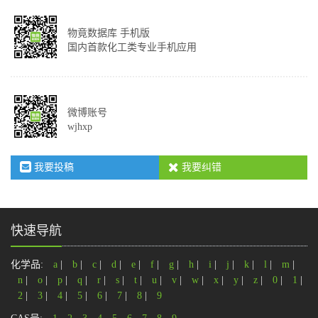
物竟数据库 手机版
国内首款化工类专业手机应用
微博账号
wjhxp
我要投稿
我要纠错
快速导航
化学品:
a
|
b
|
c
|
d
|
e
|
f
|
g
|
h
|
i
|
j
|
k
|
l
|
m
|
n
|
o
|
p
|
q
|
r
|
s
|
t
|
u
|
v
|
w
|
x
|
y
|
z
|
0
|
1
|
2
|
3
|
4
|
5
|
6
|
7
|
8
|
9