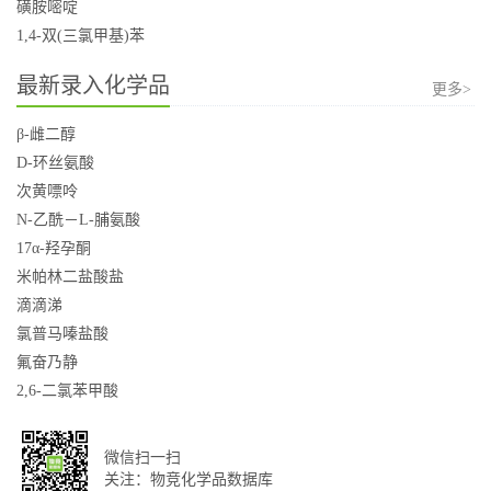
磺胺嘧啶
1,4-双(三氯甲基)苯
最新录入化学品
更多>
β-雌二醇
D-环丝氨酸
次黄嘌呤
N-乙酰－L-脯氨酸
17α-羟孕酮
米帕林二盐酸盐
滴滴涕
氯普马嗪盐酸
氟奋乃静
2,6-二氯苯甲酸
微信扫一扫
关注：物竞化学品数据库