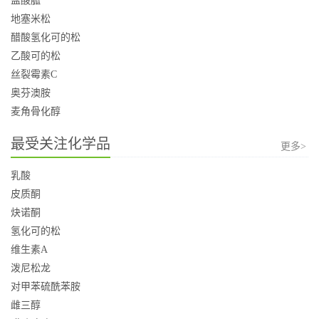
盐酸胍
地塞米松
醋酸氢化可的松
乙酸可的松
丝裂霉素C
奥芬澳胺
麦角骨化醇
最受关注化学品
更多>
乳酸
皮质酮
炔诺酮
氢化可的松
维生素A
泼尼松龙
对甲苯硫酰苯胺
雌三醇