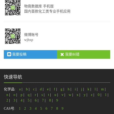
物竟数据库 手机版
国内首款化工类专业手机应用
微博账号
wjhxp
我要投稿
我要纠错
快速导航
化学品:
a
|
b
|
c
|
d
|
e
|
f
|
g
|
h
|
i
|
j
|
k
|
l
|
m
|
n
|
o
|
p
|
q
|
r
|
s
|
t
|
u
|
v
|
w
|
x
|
y
|
z
|
0
|
1
|
2
|
3
|
4
|
5
|
6
|
7
|
8
|
9
CAS号:
1
2
3
4
5
6
7
8
9