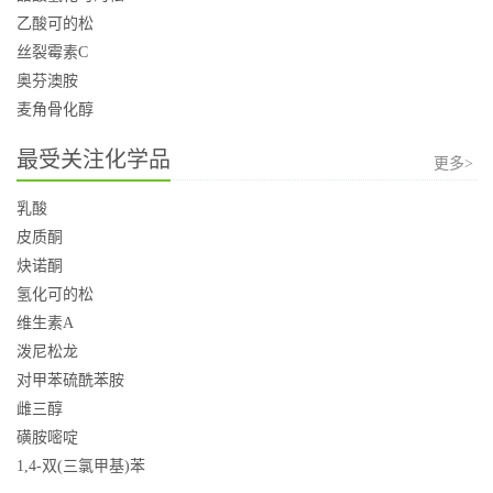
乙酸可的松
丝裂霉素C
奥芬澳胺
麦角骨化醇
最受关注化学品
更多>
乳酸
皮质酮
炔诺酮
氢化可的松
维生素A
泼尼松龙
对甲苯硫酰苯胺
雌三醇
磺胺嘧啶
1,4-双(三氯甲基)苯