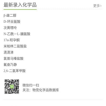
最新录入化学品
更多>
β-雌二醇
D-环丝氨酸
次黄嘌呤
N-乙酰－L-脯氨酸
17α-羟孕酮
米帕林二盐酸盐
滴滴涕
氯普马嗪盐酸
氟奋乃静
2,6-二氯苯甲酸
微信扫一扫
关注：物竞化学品数据库