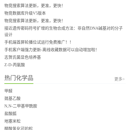
物竞搜索算法更新，更准，更快！
物竞数据库升级V5版本
物竞搜索算法更新，更准，更快！
接近遗传密码符号扩增的生物合成方法：非自然DNA碱基对的分子
设计
手机端首屏轮播位试运行免费推广！！
手机客户端强力更新-离线收藏数据可以自动增加啦！
志贺氏菌显色培养基
Z-D-丙氨酸
热门化学品
更多>
甲醛
巯基乙酸
N,N-二甲基甲酰胺
盐酸胍
地塞米松
醋酸氢化可的松