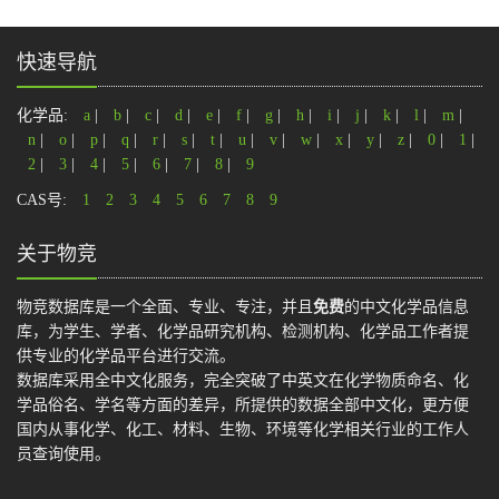
快速导航
化学品:
a
|
b
|
c
|
d
|
e
|
f
|
g
|
h
|
i
|
j
|
k
|
l
|
m
|
n
|
o
|
p
|
q
|
r
|
s
|
t
|
u
|
v
|
w
|
x
|
y
|
z
|
0
|
1
|
2
|
3
|
4
|
5
|
6
|
7
|
8
|
9
CAS号:
1
2
3
4
5
6
7
8
9
关于物竞
物竞数据库是一个全面、专业、专注，并且
免费
的中文化学品信息
库，为学生、学者、化学品研究机构、检测机构、化学品工作者提
供专业的化学品平台进行交流。
数据库采用全中文化服务，完全突破了中英文在化学物质命名、化
学品俗名、学名等方面的差异，所提供的数据全部中文化，更方便
国内从事化学、化工、材料、生物、环境等化学相关行业的工作人
员查询使用。