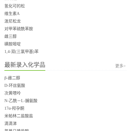
氢化可的松
维生素A
泼尼松龙
对甲苯硫酰苯胺
雌三醇
磺胺嘧啶
1,4-双(三氯甲基)苯
最新录入化学品
更多>
β-雌二醇
D-环丝氨酸
次黄嘌呤
N-乙酰－L-脯氨酸
17α-羟孕酮
米帕林二盐酸盐
滴滴涕