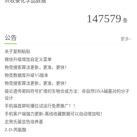
共收录化学品数据
147579
条
公告
更多>
关于复制粘贴
微信升级增加自定义菜单
物竞搜索算法更新，更准，更快！
物竞数据库升级V5版本
物竞搜索算法更新，更准，更快！
接近遗传密码符号扩增的生物合成方法：非自然DNA碱基对的分子
设计
手机端首屏轮播位试运行免费推广！！
手机客户端强力更新-离线收藏数据可以自动增加啦！
志贺氏菌显色培养基
Z-D-丙氨酸