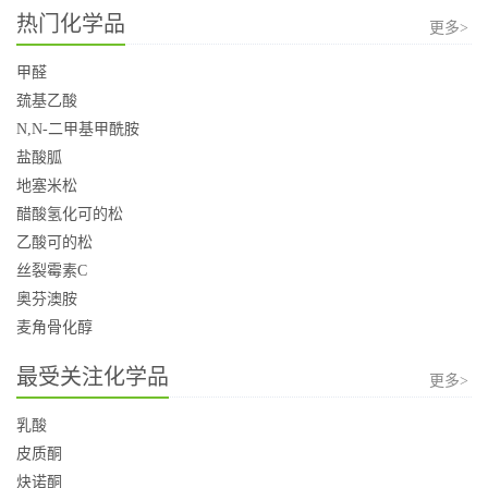
热门化学品
更多>
甲醛
巯基乙酸
N,N-二甲基甲酰胺
盐酸胍
地塞米松
醋酸氢化可的松
乙酸可的松
丝裂霉素C
奥芬澳胺
麦角骨化醇
最受关注化学品
更多>
乳酸
皮质酮
炔诺酮