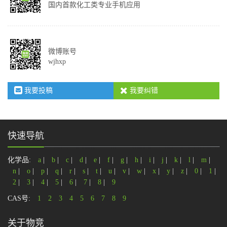
国内首款化工类专业手机应用
微博账号
wjhxp
我要投稿
我要纠错
快速导航
化学品:
a
|
b
|
c
|
d
|
e
|
f
|
g
|
h
|
i
|
j
|
k
|
l
|
m
|
n
|
o
|
p
|
q
|
r
|
s
|
t
|
u
|
v
|
w
|
x
|
y
|
z
|
0
|
1
|
2
|
3
|
4
|
5
|
6
|
7
|
8
|
9
CAS号:
1
2
3
4
5
6
7
8
9
关于物竞