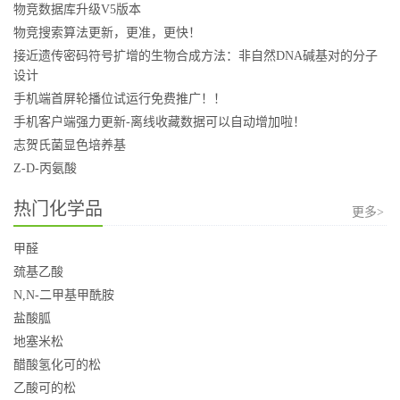
物竞数据库升级V5版本
物竞搜索算法更新，更准，更快！
接近遗传密码符号扩增的生物合成方法：非自然DNA碱基对的分子
设计
手机端首屏轮播位试运行免费推广！！
手机客户端强力更新-离线收藏数据可以自动增加啦！
志贺氏菌显色培养基
Z-D-丙氨酸
热门化学品
更多>
甲醛
巯基乙酸
N,N-二甲基甲酰胺
盐酸胍
地塞米松
醋酸氢化可的松
乙酸可的松