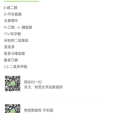
β-雌二醇
D-环丝氨酸
次黄嘌呤
N-乙酰－L-脯氨酸
17α-羟孕酮
米帕林二盐酸盐
滴滴涕
氯普马嗪盐酸
氟奋乃静
2,6-二氯苯甲酸
微信扫一扫
关注：物竞化学品数据库
物竟数据库 手机版