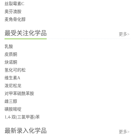
丝裂霉素C
奥芬澳胺
麦角骨化醇
最受关注化学品
更多>
乳酸
皮质酮
炔诺酮
氢化可的松
维生素A
泼尼松龙
对甲苯硫酰苯胺
雌三醇
磺胺嘧啶
1,4-双(三氯甲基)苯
最新录入化学品
更多>