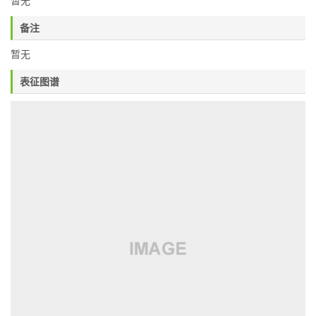
暂无
备注
暂无
表征图谱