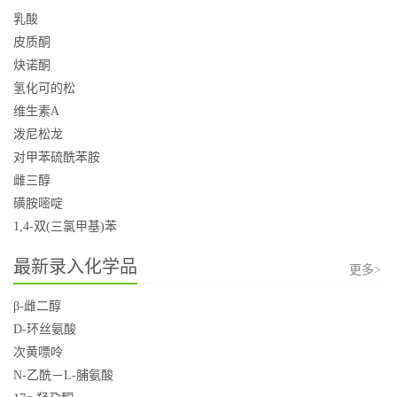
乳酸
皮质酮
炔诺酮
氢化可的松
维生素A
泼尼松龙
对甲苯硫酰苯胺
雌三醇
磺胺嘧啶
1,4-双(三氯甲基)苯
最新录入化学品
更多>
β-雌二醇
D-环丝氨酸
次黄嘌呤
N-乙酰－L-脯氨酸