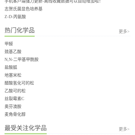
手机客户端强力更新-离线收藏数据可以自动增加啦！
志贺氏菌显色培养基
Z-D-丙氨酸
热门化学品
更多>
甲醛
巯基乙酸
N,N-二甲基甲酰胺
盐酸胍
地塞米松
醋酸氢化可的松
乙酸可的松
丝裂霉素C
奥芬澳胺
麦角骨化醇
最受关注化学品
更多>