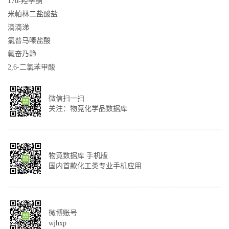
17α-羟孕酮
米帕林二盐酸盐
滴滴涕
氯普马嗪盐酸
氟奋乃静
2,6-二氯苯甲酸
微信扫一扫
关注：物竞化学品数据库
物竟数据库 手机版
国内首款化工类专业手机应用
微博账号
wjhxp