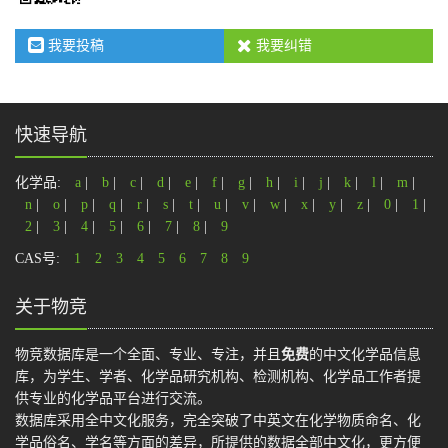
我要投稿
我要纠错
快速导航
化学品:
a
|
b
|
c
|
d
|
e
|
f
|
g
|
h
|
i
|
j
|
k
|
l
|
m
|
n
|
o
|
p
|
q
|
r
|
s
|
t
|
u
|
v
|
w
|
x
|
y
|
z
|
0
|
1
|
2
|
3
|
4
|
5
|
6
|
7
|
8
|
9
CAS号:
1
2
3
4
5
6
7
8
9
关于物竞
物竞数据库是一个全面、专业、专注，并且
免费
的中文化学品信息
库，为学生、学者、化学品研究机构、检测机构、化学品工作者提
供专业的化学品平台进行交流。
数据库采用全中文化服务，完全突破了中英文在化学物质命名、化
学品俗名、学名等方面的差异，所提供的数据全部中文化，更方便