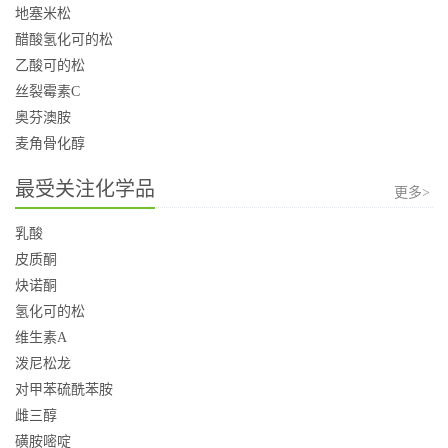
地塞米松
醋酸氢化可的松
乙酸可的松
丝裂霉素C
奥芬澳胺
麦角骨化醇
最受关注化学品
更多>
乳酸
皮质酮
炔诺酮
氢化可的松
维生素A
泼尼松龙
对甲苯硫酰苯胺
雌三醇
磺胺嘧啶