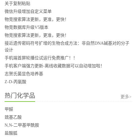
关于复制粘贴
微信升级增加自定义菜单
物竞搜索算法更新，更准，更快！
物竞数据库升级V5版本
物竞搜索算法更新，更准，更快！
接近遗传密码符号扩增的生物合成方法：非自然DNA碱基对的分子
设计
手机端首屏轮播位试运行免费推广！！
手机客户端强力更新-离线收藏数据可以自动增加啦！
志贺氏菌显色培养基
Z-D-丙氨酸
热门化学品
更多>
甲醛
巯基乙酸
N,N-二甲基甲酰胺
盐酸胍