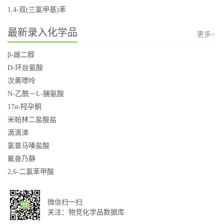
1,4-双(三氯甲基)苯
最新录入化学品
更多>
β-雌二醇
D-环丝氨酸
次黄嘌呤
N-乙酰－L-脯氨酸
17α-羟孕酮
米帕林二盐酸盐
滴滴涕
氯普马嗪盐酸
氟奋乃静
2,6-二氯苯甲酸
微信扫一扫
关注：物竞化学品数据库