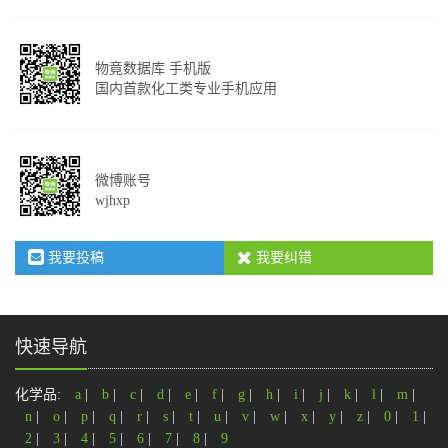
物竟数据库 手机版
国内首款化工类专业手机应用
微博账号
wjhxp
我要投稿
我要纠错
快速导航
化学品:
a
|
b
|
c
|
d
|
e
|
f
|
g
|
h
|
i
|
j
|
k
|
l
|
m
|
n
|
o
|
p
|
q
|
r
|
s
|
t
|
u
|
v
|
w
|
x
|
y
|
z
|
0
|
1
|
2
|
3
|
4
|
5
|
6
|
7
|
8
|
9