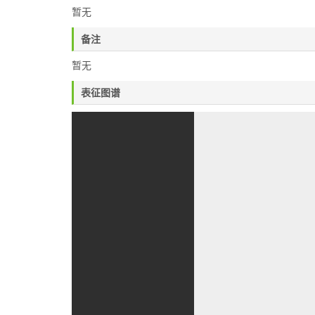
暂无
备注
暂无
表征图谱