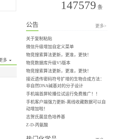
147579
条
公告
更多>
关于复制粘贴
微信升级增加自定义菜单
物竞搜索算法更新，更准，更快！
更多
物竞数据库升级V5版本
物竞搜索算法更新，更准，更快！
接近遗传密码符号扩增的生物合成方法：
非自然DNA碱基对的分子设计
手机端首屏轮播位试运行免费推广！！
手机客户端强力更新-离线收藏数据可以自
动增加啦！
志贺氏菌显色培养基
Z-D-丙氨酸
热门化学品