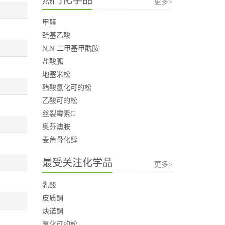
更多>
甲醛
巯基乙酸
N,N-二甲基甲酰胺
盐酸胍
地塞米松
醋酸氢化可的松
乙酸可的松
丝裂霉素C
奥芬澳胺
麦角骨化醇
最受关注化学品
更多>
乳酸
皮质酮
炔诺酮
氢化可的松