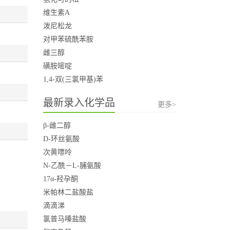
维生素A
泼尼松龙
对甲苯硫酰苯胺
雌三醇
磺胺嘧啶
1,4-双(三氯甲基)苯
最新录入化学品
更多>
β-雌二醇
D-环丝氨酸
次黄嘌呤
N-乙酰－L-脯氨酸
17α-羟孕酮
米帕林二盐酸盐
滴滴涕
氯普马嗪盐酸