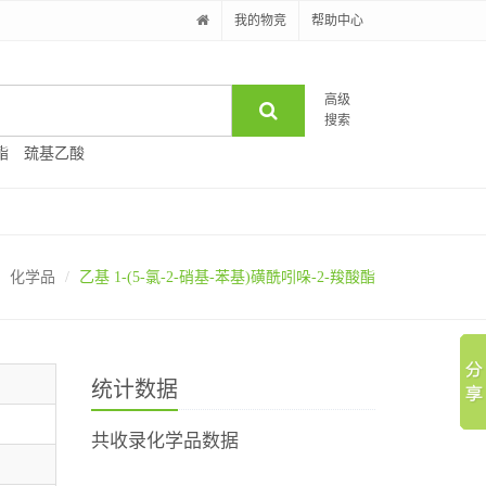
我的物竞
帮助中心
高级
搜索
酯
巯基乙酸
化学品
乙基 1-(5-氯-2-硝基-苯基)磺酰吲哚-2-羧酸酯
统计数据
共收录化学品数据