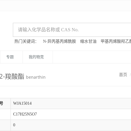
热门关键词：
N-异丙基丙烯酰胺
缩水甘油
甲基丙烯酸羟乙
专题
我的物竞
-2-羧酸酯
首页
benarthin
号
WJA15014
C17H25N5O7
0