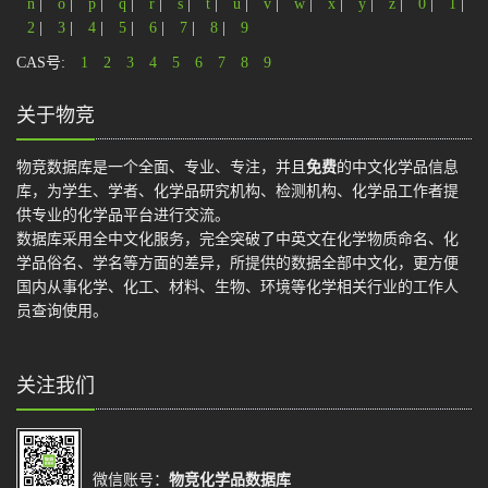
n
|
o
|
p
|
q
|
r
|
s
|
t
|
u
|
v
|
w
|
x
|
y
|
z
|
0
|
1
|
2
|
3
|
4
|
5
|
6
|
7
|
8
|
9
CAS号:
1
2
3
4
5
6
7
8
9
关于物竞
物竞数据库是一个全面、专业、专注，并且
免费
的中文化学品信息
库，为学生、学者、化学品研究机构、检测机构、化学品工作者提
供专业的化学品平台进行交流。
数据库采用全中文化服务，完全突破了中英文在化学物质命名、化
学品俗名、学名等方面的差异，所提供的数据全部中文化，更方便
国内从事化学、化工、材料、生物、环境等化学相关行业的工作人
员查询使用。
关注我们
微信账号：
物竞化学品数据库