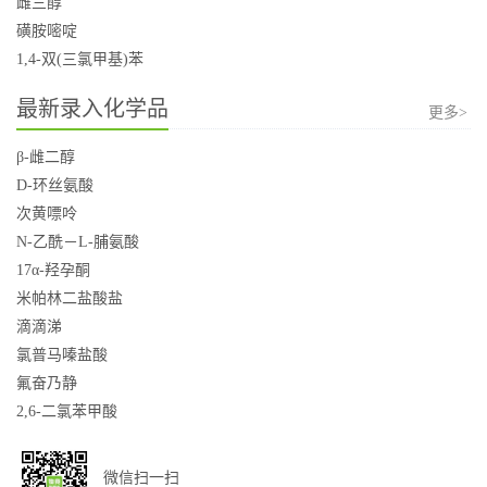
雌三醇
磺胺嘧啶
1,4-双(三氯甲基)苯
最新录入化学品
更多>
β-雌二醇
D-环丝氨酸
次黄嘌呤
N-乙酰－L-脯氨酸
17α-羟孕酮
米帕林二盐酸盐
滴滴涕
氯普马嗪盐酸
氟奋乃静
2,6-二氯苯甲酸
微信扫一扫