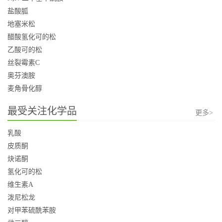
盐酸胍
地塞米松
醋酸氢化可的松
乙酸可的松
丝裂霉素C
奥芬澳胺
麦角骨化醇
最受关注化学品
更多>
乳酸
皮质酮
炔诺酮
氢化可的松
维生素A
泼尼松龙
对甲苯硫酰苯胺