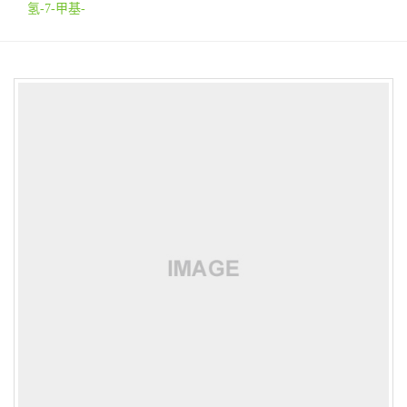
氢-7-甲基-