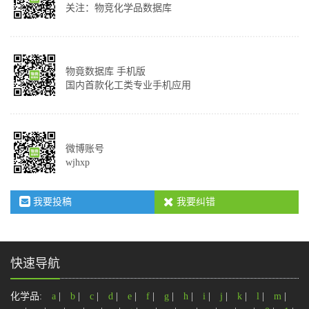
关注：物竞化学品数据库
物竟数据库 手机版
国内首款化工类专业手机应用
微博账号
wjhxp
我要投稿
我要纠错
快速导航
化学品:
a
|
b
|
c
|
d
|
e
|
f
|
g
|
h
|
i
|
j
|
k
|
l
|
m
|