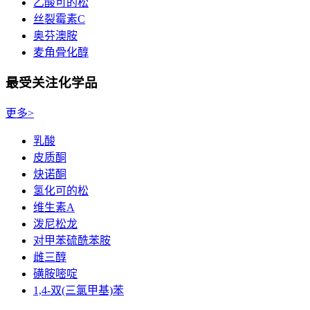
乙酸可的松
丝裂霉素C
奥芬澳胺
麦角骨化醇
最受关注化学品
更多>
乳酸
皮质酮
炔诺酮
氢化可的松
维生素A
泼尼松龙
对甲苯硫酰苯胺
雌三醇
磺胺嘧啶
1,4-双(三氯甲基)苯