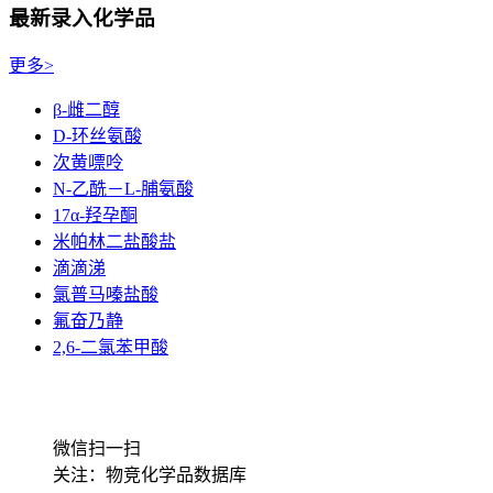
最新录入化学品
更多>
β-雌二醇
D-环丝氨酸
次黄嘌呤
N-乙酰－L-脯氨酸
17α-羟孕酮
米帕林二盐酸盐
滴滴涕
氯普马嗪盐酸
氟奋乃静
2,6-二氯苯甲酸
微信扫一扫
关注：物竞化学品数据库