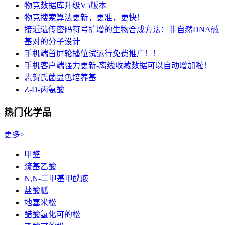
物竞数据库升级V5版本
物竞搜索算法更新，更准，更快！
接近遗传密码符号扩增的生物合成方法：非自然DNA碱
基对的分子设计
手机端首屏轮播位试运行免费推广！！
手机客户端强力更新-离线收藏数据可以自动增加啦！
志贺氏菌显色培养基
Z-D-丙氨酸
热门化学品
更多>
甲醛
巯基乙酸
N,N-二甲基甲酰胺
盐酸胍
地塞米松
醋酸氢化可的松