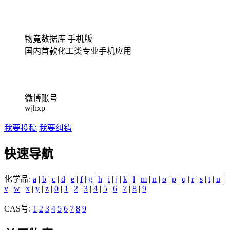
物竟数据库 手机版
国内首款化工类专业手机应用
微博账号
wjhxp
我要投稿
我要纠错
快速导航
化学品:
a
|
b
|
c
|
d
|
e
|
f
|
g
|
h
|
i
|
j
|
k
|
l
|
m
|
n
|
o
|
p
|
q
|
r
|
s
|
t
|
u
|
v
|
w
|
x
|
y
|
z
|
0
|
1
|
2
|
3
|
4
|
5
|
6
|
7
|
8
|
9
CAS号:
1
2
3
4
5
6
7
8
9