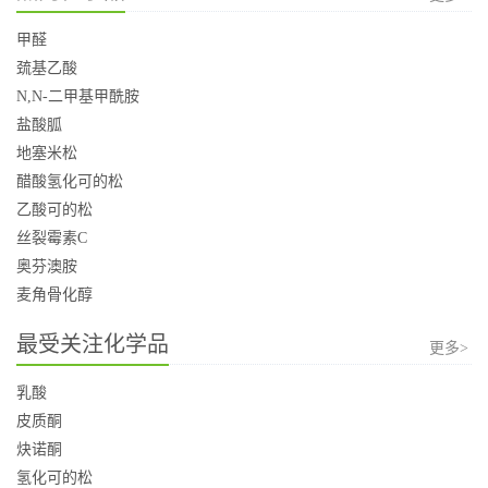
甲醛
巯基乙酸
N,N-二甲基甲酰胺
盐酸胍
地塞米松
醋酸氢化可的松
乙酸可的松
丝裂霉素C
奥芬澳胺
麦角骨化醇
最受关注化学品
更多>
乳酸
皮质酮
炔诺酮
氢化可的松