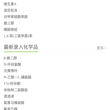
维生素A
泼尼松龙
对甲苯硫酰苯胺
雌三醇
磺胺嘧啶
1,4-双(三氯甲基)苯
最新录入化学品
更多>
β-雌二醇
D-环丝氨酸
次黄嘌呤
N-乙酰－L-脯氨酸
17α-羟孕酮
米帕林二盐酸盐
滴滴涕
氯普马嗪盐酸
氟奋乃静