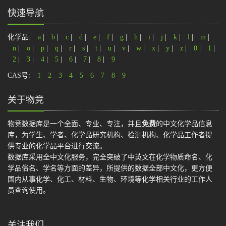
快速导航
化学品:
a
|
b
|
c
|
d
|
e
|
f
|
g
|
h
|
i
|
j
|
k
|
l
|
m
|
n
|
o
|
p
|
q
|
r
|
s
|
t
|
u
|
v
|
w
|
x
|
y
|
z
|
0
|
1
|
2
|
3
|
4
|
5
|
6
|
7
|
8
|
9
CAS号:
1
2
3
4
5
6
7
8
9
关于物竞
物竞数据库是一个全面、专业、专注，并且
免费
的中文化学品信息
库，为学生、学者、化学品研究机构、检测机构、化学品工作者提
供专业的化学品平台进行交流。
数据库采用全中文化服务，完全突破了中英文在化学物质命名、化
学品俗名、学名等方面的差异，所提供的数据全部中文化，更方便
国内从事化学、化工、材料、生物、环境等化学相关行业的工作人
员查询使用。
关注我们