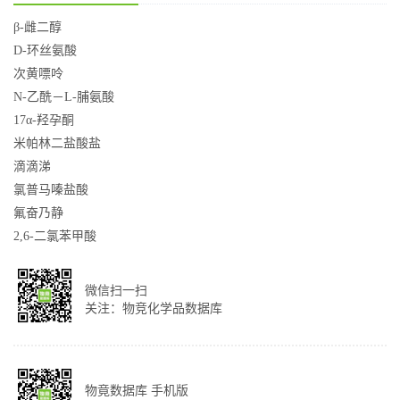
β-雌二醇
D-环丝氨酸
次黄嘌呤
N-乙酰－L-脯氨酸
17α-羟孕酮
米帕林二盐酸盐
滴滴涕
氯普马嗪盐酸
氟奋乃静
2,6-二氯苯甲酸
微信扫一扫
关注：物竞化学品数据库
物竟数据库 手机版