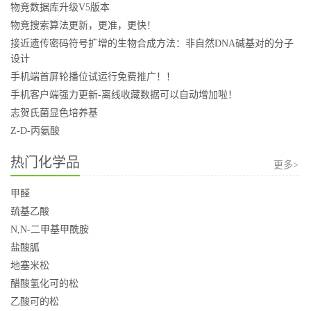
物竞数据库升级V5版本
物竞搜索算法更新，更准，更快！
接近遗传密码符号扩增的生物合成方法：非自然DNA碱基对的分子
设计
手机端首屏轮播位试运行免费推广！！
手机客户端强力更新-离线收藏数据可以自动增加啦！
志贺氏菌显色培养基
Z-D-丙氨酸
热门化学品
更多>
甲醛
巯基乙酸
N,N-二甲基甲酰胺
盐酸胍
地塞米松
醋酸氢化可的松
乙酸可的松