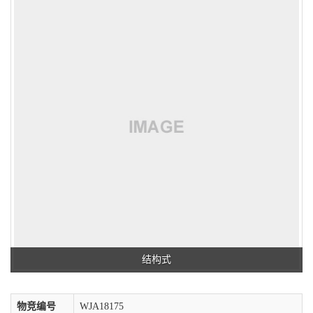
结构式
物竞编号
WJA18175