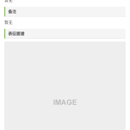
暂无
备注
暂无
表征图谱