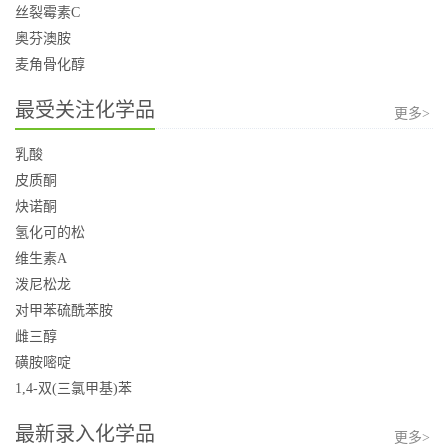
丝裂霉素C
奥芬澳胺
麦角骨化醇
最受关注化学品
更多>
乳酸
皮质酮
炔诺酮
氢化可的松
维生素A
泼尼松龙
对甲苯硫酰苯胺
雌三醇
磺胺嘧啶
1,4-双(三氯甲基)苯
最新录入化学品
更多>