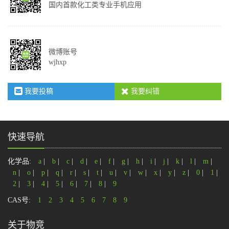
国内首款化工类专业手机应用
微博账号
wjhxp
我要投稿
我要纠错
快速导航
化学品:
a
|
b
|
c
|
d
|
e
|
f
|
g
|
h
|
i
|
j
|
k
|
l
|
m
|
n
|
o
|
p
|
q
|
r
|
s
|
t
|
u
|
v
|
w
|
x
|
y
|
z
|
0
|
1
|
2
|
3
|
4
|
5
|
6
|
7
|
8
|
9
CAS号:
1
2
3
4
5
6
7
8
9
关于物竞