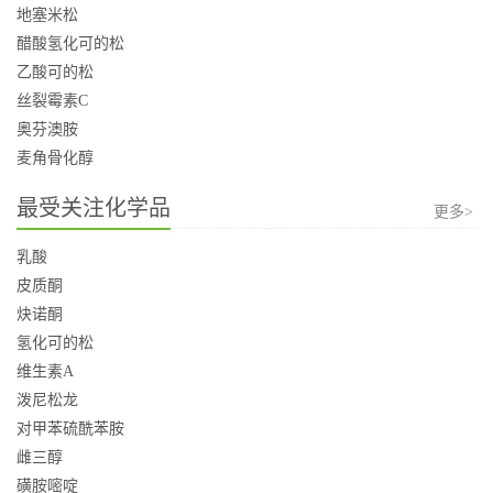
地塞米松
醋酸氢化可的松
乙酸可的松
丝裂霉素C
奥芬澳胺
麦角骨化醇
最受关注化学品
更多>
乳酸
皮质酮
炔诺酮
氢化可的松
维生素A
泼尼松龙
对甲苯硫酰苯胺
雌三醇
磺胺嘧啶