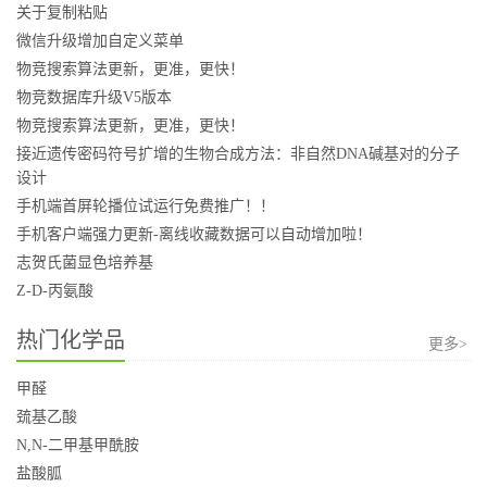
关于复制粘贴
微信升级增加自定义菜单
物竞搜索算法更新，更准，更快！
物竞数据库升级V5版本
物竞搜索算法更新，更准，更快！
接近遗传密码符号扩增的生物合成方法：非自然DNA碱基对的分子
设计
手机端首屏轮播位试运行免费推广！！
手机客户端强力更新-离线收藏数据可以自动增加啦！
志贺氏菌显色培养基
Z-D-丙氨酸
热门化学品
更多>
甲醛
巯基乙酸
N,N-二甲基甲酰胺
盐酸胍