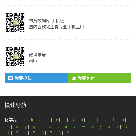
物竟数据库 手机版
国内首款化工类专业手机应用
微博账号
wjhxp
我要投稿
我要纠错
快速导航
化学品:
a
|
b
|
c
|
d
|
e
|
f
|
g
|
h
|
i
|
j
|
k
|
l
|
m
|
n
|
o
|
p
|
q
|
r
|
s
|
t
|
u
|
v
|
w
|
x
|
y
|
z
|
0
|
1
|
2
|
3
|
4
|
5
|
6
|
7
|
8
|
9