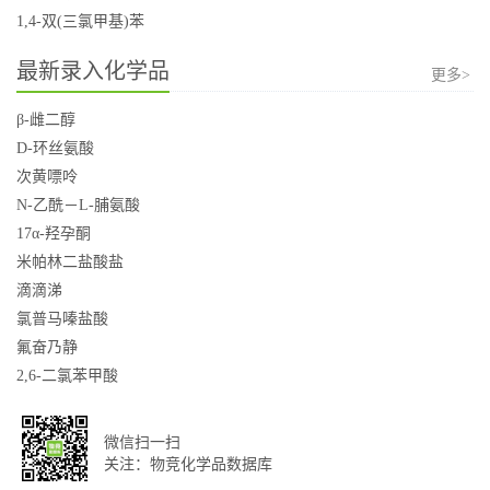
1,4-双(三氯甲基)苯
最新录入化学品
更多>
β-雌二醇
D-环丝氨酸
次黄嘌呤
N-乙酰－L-脯氨酸
17α-羟孕酮
米帕林二盐酸盐
滴滴涕
氯普马嗪盐酸
氟奋乃静
2,6-二氯苯甲酸
微信扫一扫
关注：物竞化学品数据库