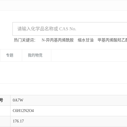
热门关键词：
N-异丙基丙烯酰胺
缩水甘油
甲基丙烯酸羟乙
专题
我的物竞
号
0A7W
C6H12N2O4
176.17