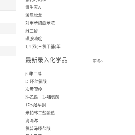
维生素A
泼尼松龙
对甲苯硫酰苯胺
雌三醇
磺胺嘧啶
1,4-双(三氯甲基)苯
最新录入化学品
更多>
β-雌二醇
D-环丝氨酸
次黄嘌呤
N-乙酰－L-脯氨酸
17α-羟孕酮
米帕林二盐酸盐
滴滴涕
氯普马嗪盐酸