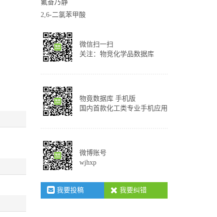
氟奋乃静
2,6-二氯苯甲酸
微信扫一扫
关注：物竞化学品数据库
物竟数据库 手机版
国内首款化工类专业手机应用
微博账号
wjhxp
我要投稿
我要纠错