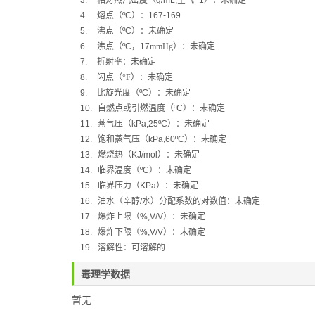
3.
相对蒸汽密度（
g/mL,
空气
=1
）：未确定
4.
熔点（
ºC
）：
167-169
5.
沸点（
ºC
）：
未确定
6.
沸点（
ºC
，
17
mmHg
）：
未确定
7.
折射率：未确定
8.
闪点（
°F
）：
未确定
9.
比旋光度（
ºC
）：
未确定
10.
自燃点或引燃温度（
ºC
）：未确定
11.
蒸气压（
kPa,25ºC
）：
未确定
12.
饱和蒸气压（
kPa,60ºC
）：
未确定
13.
燃烧热（
KJ/mol
）：
未确定
14.
临界温度（
ºC
）：未确定
15.
临界压力（
KPa
）：未确定
16.
油水（辛醇
/
水）分配系数的对数值：未确定
17.
爆炸上限（
%,V/V
）：未确定
18.
爆炸下限（
%,V/V
）：未确定
19.
溶解性：可溶解的
毒理学数据
暂无