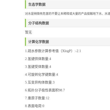
生态学数据
对水是稍微有危害的不要让未稀释或大量的产品接触地下水、水
分子结构数据
暂无
计算化学数据
1.疏水参数计算参考值（XlogP）:-2.1
2.氢键供体数量:4
3.氢键受体数量:4
4.可旋转化学键数量:4
5.互变异构体数量:3
6.拓扑分子极性表面积98.7
7.重原子数量:12
8.表面电荷:0