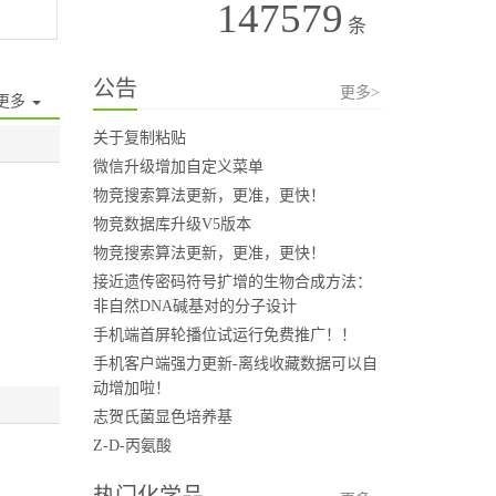
147579
条
公告
更多>
更多
关于复制粘贴
微信升级增加自定义菜单
物竞搜索算法更新，更准，更快！
物竞数据库升级V5版本
物竞搜索算法更新，更准，更快！
接近遗传密码符号扩增的生物合成方法：
非自然DNA碱基对的分子设计
手机端首屏轮播位试运行免费推广！！
手机客户端强力更新-离线收藏数据可以自
动增加啦！
志贺氏菌显色培养基
Z-D-丙氨酸
热门化学品