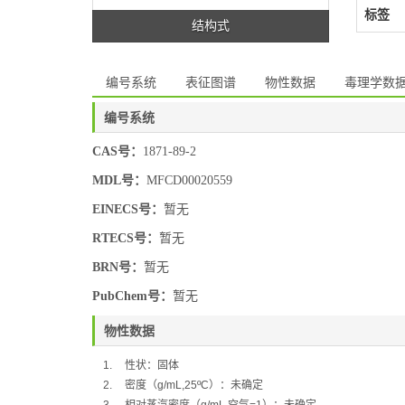
标签
结构式
编号系统
表征图谱
物性数据
毒理学数
编号系统
CAS号：
1871-89-2
MDL号：
MFCD00020559
EINECS号：
暂无
RTECS号：
暂无
BRN号：
暂无
PubChem号：
暂无
物性数据
1.
性状：固体
2.
密度（
g/mL,25ºC
）：未确定