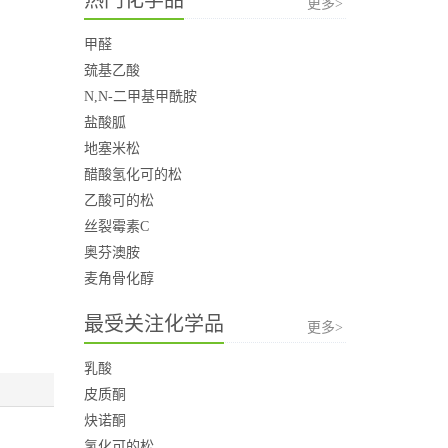
更多>
甲醛
巯基乙酸
N,N-二甲基甲酰胺
盐酸胍
地塞米松
醋酸氢化可的松
乙酸可的松
丝裂霉素C
奥芬澳胺
麦角骨化醇
最受关注化学品
更多>
乳酸
皮质酮
炔诺酮
氢化可的松