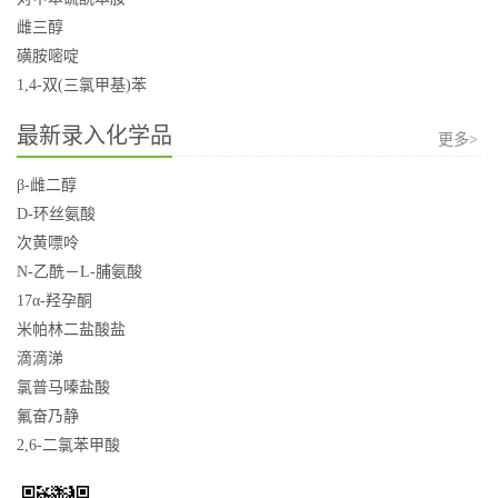
雌三醇
磺胺嘧啶
1,4-双(三氯甲基)苯
最新录入化学品
更多>
β-雌二醇
D-环丝氨酸
次黄嘌呤
N-乙酰－L-脯氨酸
17α-羟孕酮
米帕林二盐酸盐
滴滴涕
氯普马嗪盐酸
氟奋乃静
2,6-二氯苯甲酸