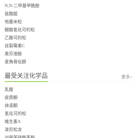
N,N-二甲基甲酰胺
盐酸胍
地塞米松
醋酸氢化可的松
乙酸可的松
丝裂霉素C
奥芬澳胺
麦角骨化醇
最受关注化学品
更多>
乳酸
皮质酮
炔诺酮
氢化可的松
维生素A
泼尼松龙
对甲苯硫酰苯胺