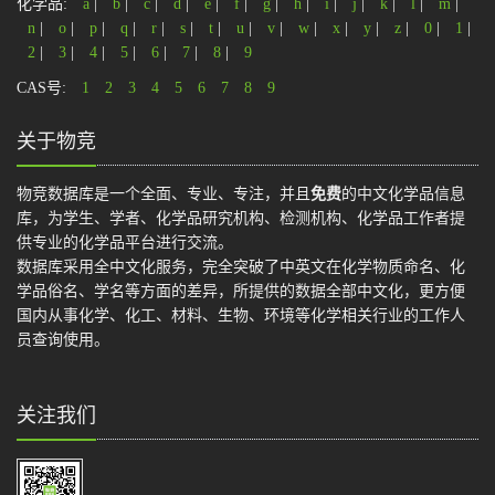
化学品:
a
|
b
|
c
|
d
|
e
|
f
|
g
|
h
|
i
|
j
|
k
|
l
|
m
|
n
|
o
|
p
|
q
|
r
|
s
|
t
|
u
|
v
|
w
|
x
|
y
|
z
|
0
|
1
|
2
|
3
|
4
|
5
|
6
|
7
|
8
|
9
CAS号:
1
2
3
4
5
6
7
8
9
关于物竞
物竞数据库是一个全面、专业、专注，并且
免费
的中文化学品信息
库，为学生、学者、化学品研究机构、检测机构、化学品工作者提
供专业的化学品平台进行交流。
数据库采用全中文化服务，完全突破了中英文在化学物质命名、化
学品俗名、学名等方面的差异，所提供的数据全部中文化，更方便
国内从事化学、化工、材料、生物、环境等化学相关行业的工作人
员查询使用。
关注我们