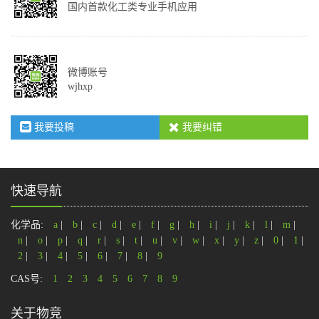
国内首款化工类专业手机应用
微博账号
wjhxp
我要投稿
我要纠错
快速导航
化学品:
a
|
b
|
c
|
d
|
e
|
f
|
g
|
h
|
i
|
j
|
k
|
l
|
m
|
n
|
o
|
p
|
q
|
r
|
s
|
t
|
u
|
v
|
w
|
x
|
y
|
z
|
0
|
1
|
2
|
3
|
4
|
5
|
6
|
7
|
8
|
9
CAS号:
1
2
3
4
5
6
7
8
9
关于物竞