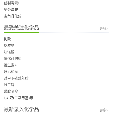
丝裂霉素C
奥芬澳胺
麦角骨化醇
最受关注化学品
更多>
乳酸
皮质酮
炔诺酮
氢化可的松
维生素A
泼尼松龙
对甲苯硫酰苯胺
雌三醇
磺胺嘧啶
1,4-双(三氯甲基)苯
最新录入化学品
更多>