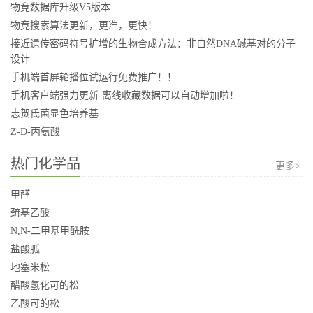
物竞数据库升级V5版本
物竞搜索算法更新，更准，更快！
接近遗传密码符号扩增的生物合成方法：非自然DNA碱基对的分子
设计
手机端首屏轮播位试运行免费推广！！
手机客户端强力更新-离线收藏数据可以自动增加啦！
志贺氏菌显色培养基
Z-D-丙氨酸
热门化学品
更多>
甲醛
巯基乙酸
N,N-二甲基甲酰胺
盐酸胍
地塞米松
醋酸氢化可的松
乙酸可的松