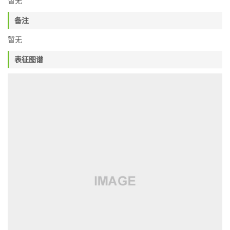
暂无
备注
暂无
表征图谱