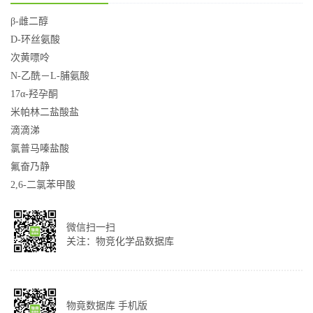
β-雌二醇
D-环丝氨酸
次黄嘌呤
N-乙酰－L-脯氨酸
17α-羟孕酮
米帕林二盐酸盐
滴滴涕
氯普马嗪盐酸
氟奋乃静
2,6-二氯苯甲酸
微信扫一扫
关注：物竞化学品数据库
物竟数据库 手机版