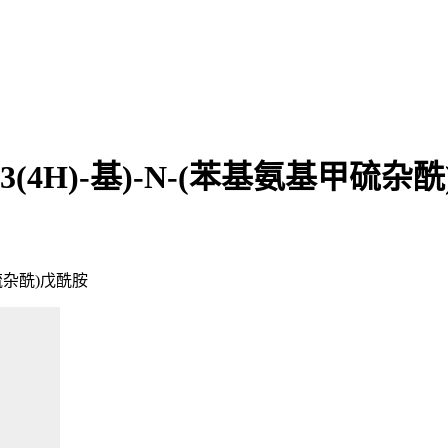
啉-3(4H)-基)-N-(苯基氨基甲硫
基甲硫杂酰)戊酰胺