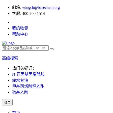
邮箱:
wingch@basechem.org
客服: 400-700-1514
我的物竞
帮助中心
高级搜索
热门关键词：
N-异丙基丙烯酰胺
缩水甘油
甲基丙烯酸羟乙酯
巯基乙酸
菜单
首页