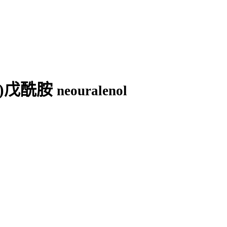
杂酰)戊酰胺
neouralenol