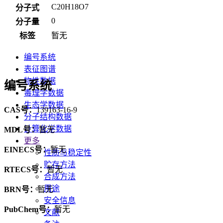
C20H18O7
分子式
0
分子量
标签
暂无
编号系统
表征图谱
物性数据
编号系统
毒理学数据
生态学数据
CAS号：
139163-16-9
分子结构数据
计算化学数据
MDL号：
暂无
更多
EINECS号：
暂无
性质与稳定性
贮存方法
RTECS号：
暂无
合成方法
用途
BRN号：
暂无
安全信息
PubChem号：
暂无
文献