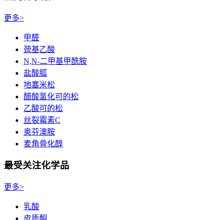
更多>
甲醛
巯基乙酸
N,N-二甲基甲酰胺
盐酸胍
地塞米松
醋酸氢化可的松
乙酸可的松
丝裂霉素C
奥芬澳胺
麦角骨化醇
最受关注化学品
更多>
乳酸
皮质酮