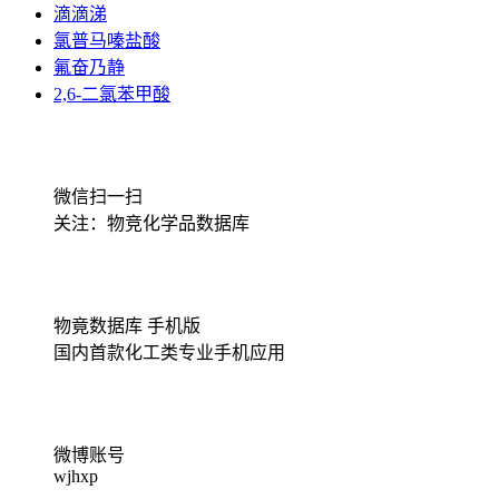
滴滴涕
氯普马嗪盐酸
氟奋乃静
2,6-二氯苯甲酸
微信扫一扫
关注：物竞化学品数据库
物竟数据库 手机版
国内首款化工类专业手机应用
微博账号
wjhxp