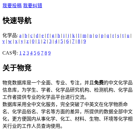
我要投稿
我要纠错
快速导航
化学品:
a
|
b
|
c
|
d
|
e
|
f
|
g
|
h
|
i
|
j
|
k
|
l
|
m
|
n
|
o
|
p
|
q
|
r
|
s
|
t
|
u
|
v
|
w
|
x
|
y
|
z
|
0
|
1
|
2
|
3
|
4
|
5
|
6
|
7
|
8
|
9
CAS号:
1
2
3
4
5
6
7
8
9
关于物竞
物竞数据库是一个全面、专业、专注，并且
免费
的中文化学品
信息库，为学生、学者、化学品研究机构、检测机构、化学品
工作者提供专业的化学品平台进行交流。
数据库采用全中文化服务，完全突破了中英文在化学物质命
名、化学品俗名、学名等方面的差异，所提供的数据全部中文
化，更方便国内从事化学、化工、材料、生物、环境等化学相
关行业的工作人员查询使用。