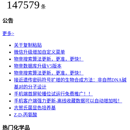
147579
条
公告
更多>
关于复制粘贴
微信升级增加自定义菜单
物竞搜索算法更新，更准，更快！
物竞数据库升级V5版本
物竞搜索算法更新，更准，更快！
接近遗传密码符号扩增的生物合成方法：非自然DNA碱
基对的分子设计
手机端首屏轮播位试运行免费推广！！
手机客户端强力更新-离线收藏数据可以自动增加啦！
志贺氏菌显色培养基
Z-D-丙氨酸
热门化学品