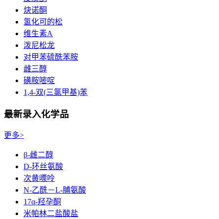
炔诺酮
氢化可的松
维生素A
泼尼松龙
对甲苯硫酰苯胺
雌三醇
磺胺嘧啶
1,4-双(三氯甲基)苯
最新录入化学品
更多>
β-雌二醇
D-环丝氨酸
次黄嘌呤
N-乙酰－L-脯氨酸
17α-羟孕酮
米帕林二盐酸盐