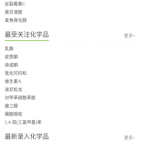
丝裂霉素C
奥芬澳胺
麦角骨化醇
最受关注化学品
更多>
乳酸
皮质酮
炔诺酮
氢化可的松
维生素A
泼尼松龙
对甲苯硫酰苯胺
雌三醇
磺胺嘧啶
1,4-双(三氯甲基)苯
最新录入化学品
更多>