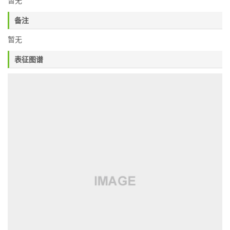
暂无
备注
暂无
表征图谱