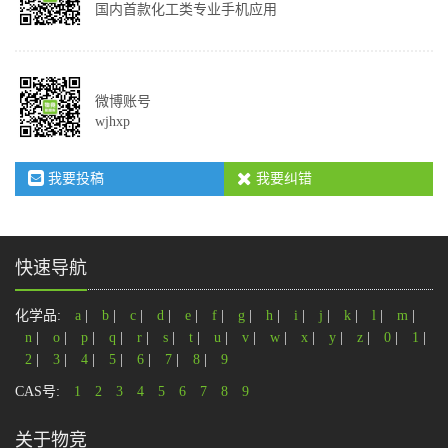
国内首款化工类专业手机应用
微博账号
wjhxp
我要投稿
我要纠错
快速导航
化学品:
a
|
b
|
c
|
d
|
e
|
f
|
g
|
h
|
i
|
j
|
k
|
l
|
m
|
n
|
o
|
p
|
q
|
r
|
s
|
t
|
u
|
v
|
w
|
x
|
y
|
z
|
0
|
1
|
2
|
3
|
4
|
5
|
6
|
7
|
8
|
9
CAS号:
1
2
3
4
5
6
7
8
9
关于物竞