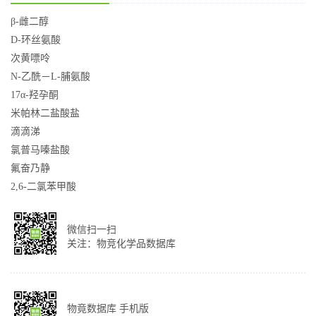
β-雌二醇
D-环丝氨酸
次黄嘌呤
N-乙酰－L-脯氨酸
17α-羟孕酮
米帕林二盐酸盐
滴滴涕
氯普马嗪盐酸
氟奋乃静
2,6-二氯苯甲酸
微信扫一扫
关注：物竞化学品数据库
物竟数据库 手机版