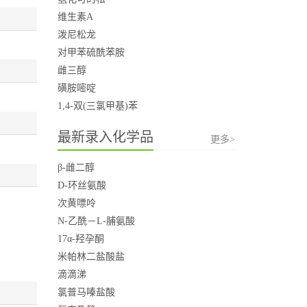
维生素A
泼尼松龙
对甲苯硫酰苯胺
雌三醇
磺胺嘧啶
1,4-双(三氯甲基)苯
最新录入化学品
更多>
β-雌二醇
D-环丝氨酸
次黄嘌呤
N-乙酰－L-脯氨酸
17α-羟孕酮
米帕林二盐酸盐
滴滴涕
氯普马嗪盐酸