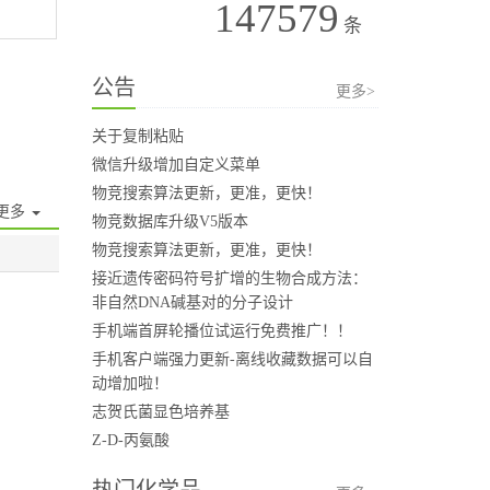
147579
条
公告
更多>
关于复制粘贴
微信升级增加自定义菜单
物竞搜索算法更新，更准，更快！
更多
物竞数据库升级V5版本
物竞搜索算法更新，更准，更快！
接近遗传密码符号扩增的生物合成方法：
非自然DNA碱基对的分子设计
手机端首屏轮播位试运行免费推广！！
手机客户端强力更新-离线收藏数据可以自
动增加啦！
志贺氏菌显色培养基
Z-D-丙氨酸
热门化学品