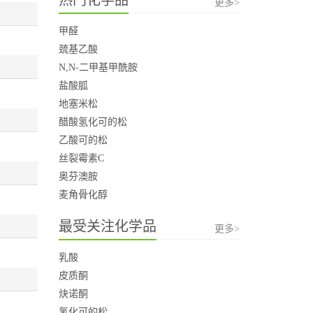
更多>
甲醛
巯基乙酸
N,N-二甲基甲酰胺
盐酸胍
地塞米松
醋酸氢化可的松
乙酸可的松
丝裂霉素C
奥芬澳胺
麦角骨化醇
最受关注化学品
更多>
乳酸
皮质酮
炔诺酮
氢化可的松