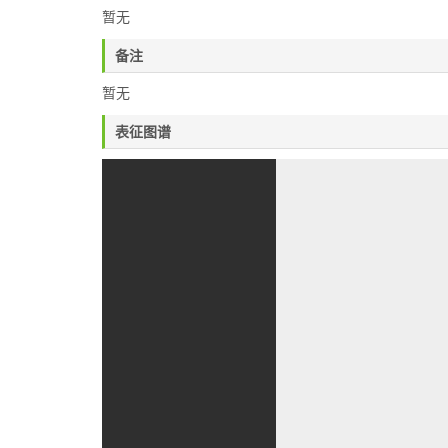
暂无
备注
暂无
表征图谱