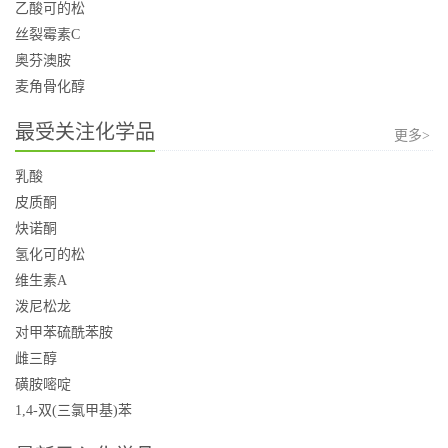
乙酸可的松
丝裂霉素C
奥芬澳胺
麦角骨化醇
最受关注化学品
更多>
乳酸
皮质酮
炔诺酮
氢化可的松
维生素A
泼尼松龙
对甲苯硫酰苯胺
雌三醇
磺胺嘧啶
1,4-双(三氯甲基)苯