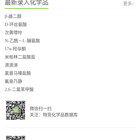
最新录入化学品
更多>
β-雌二醇
D-环丝氨酸
次黄嘌呤
N-乙酰－L-脯氨酸
17α-羟孕酮
米帕林二盐酸盐
滴滴涕
氯普马嗪盐酸
氟奋乃静
2,6-二氯苯甲酸
微信扫一扫
关注：物竞化学品数据库