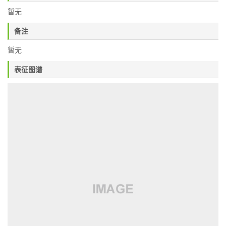
暂无
备注
暂无
表征图谱