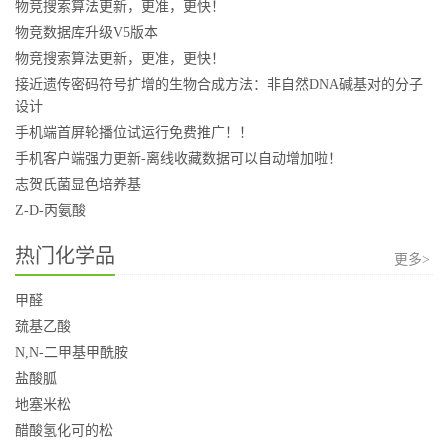
物竞搜索算法更新，更准，更快！
物竞数据库升级V5版本
物竞搜索算法更新，更准，更快！
接近遗传密码符号扩增的生物合成方法：非自然DNA碱基对的分子
设计
手机端首屏轮播位试运行免费推广！！
手机客户端强力更新-离线收藏数据可以自动增加啦！
志贺氏菌显色培养基
Z-D-丙氨酸
热门化学品
更多>
甲醛
巯基乙酸
N,N-二甲基甲酰胺
盐酸胍
地塞米松
醋酸氢化可的松