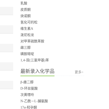
乳酸
皮质酮
炔诺酮
氢化可的松
维生素A
泼尼松龙
对甲苯硫酰苯胺
雌三醇
磺胺嘧啶
1,4-双(三氯甲基)苯
最新录入化学品
更多>
β-雌二醇
D-环丝氨酸
次黄嘌呤
N-乙酰－L-脯氨酸
17α-羟孕酮