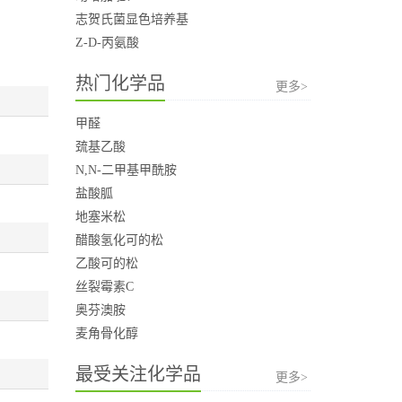
志贺氏菌显色培养基
Z-D-丙氨酸
热门化学品
更多>
甲醛
巯基乙酸
N,N-二甲基甲酰胺
盐酸胍
地塞米松
醋酸氢化可的松
乙酸可的松
丝裂霉素C
奥芬澳胺
麦角骨化醇
最受关注化学品
更多>