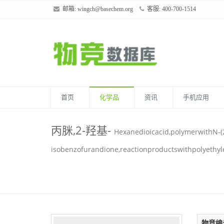
邮箱:
wingch@basechem.org
客服: 400-700-1514
首页
化学品
资讯
手机应用
丙脒,2-羟基-
Hexanedioicacid,polymerwithN-(2
isobenzofurandione,reactionproductswithpolyethy
物竞编