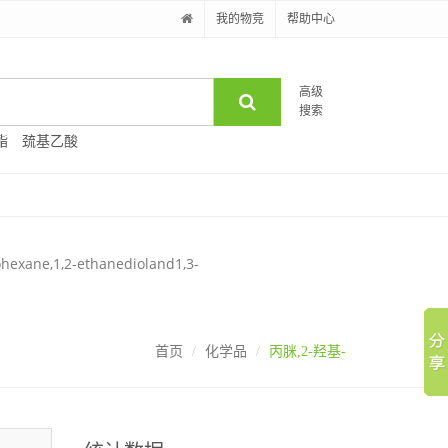
我的物竞
帮助中心
高级
搜索
酯
巯基乙酸
ohexane,1,2-ethanedioland1,3-
首页
化学品
丙脒,2-羟基-