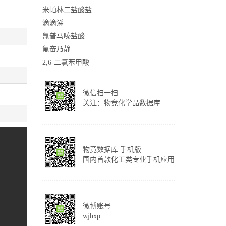
米帕林二盐酸盐
滴滴涕
氯普马嗪盐酸
氟奋乃静
2,6-二氯苯甲酸
微信扫一扫
关注：物竞化学品数据库
物竟数据库 手机版
国内首款化工类专业手机应用
微博账号
wjhxp