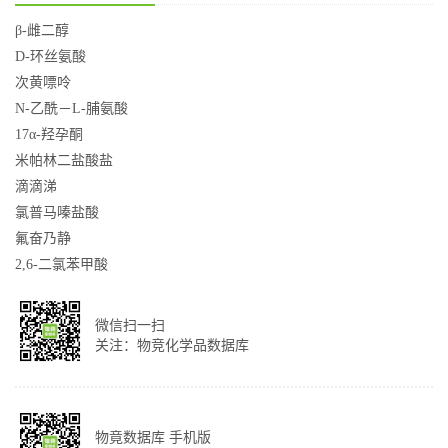
β-雌二醇
D-环丝氨酸
次黄嘌呤
N-乙酰－L-脯氨酸
17α-羟孕酮
米帕林二盐酸盐
滴滴涕
氯普马嗪盐酸
氟奋乃静
2,6-二氯苯甲酸
微信扫一扫
关注：物竞化学品数据库
物竟数据库 手机版