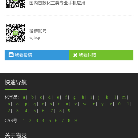
国内首款化工类专业手机应用
微博账号
wjhxp
我要投稿
我要纠错
快速导航
化学品:
a
|
b
|
c
|
d
|
e
|
f
|
g
|
h
|
i
|
j
|
k
|
l
|
m
|
n
|
o
|
p
|
q
|
r
|
s
|
t
|
u
|
v
|
w
|
x
|
y
|
z
|
0
|
1
|
2
|
3
|
4
|
5
|
6
|
7
|
8
|
9
CAS号:
1
2
3
4
5
6
7
8
9
关于物竞