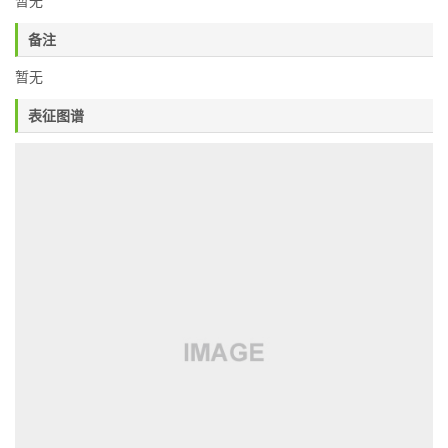
暂无
备注
暂无
表征图谱