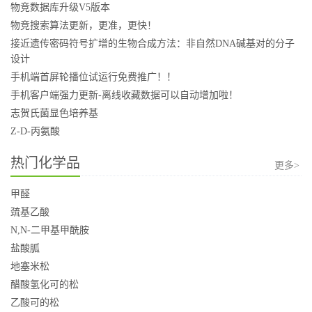
物竞数据库升级V5版本
物竞搜索算法更新，更准，更快！
接近遗传密码符号扩增的生物合成方法：非自然DNA碱基对的分子
设计
手机端首屏轮播位试运行免费推广！！
手机客户端强力更新-离线收藏数据可以自动增加啦！
志贺氏菌显色培养基
Z-D-丙氨酸
热门化学品
更多>
甲醛
巯基乙酸
N,N-二甲基甲酰胺
盐酸胍
地塞米松
醋酸氢化可的松
乙酸可的松