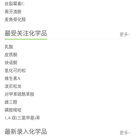
丝裂霉素C
奥芬澳胺
麦角骨化醇
最受关注化学品
更多>
乳酸
皮质酮
炔诺酮
氢化可的松
维生素A
泼尼松龙
对甲苯硫酰苯胺
雌三醇
磺胺嘧啶
1,4-双(三氯甲基)苯
最新录入化学品
更多>