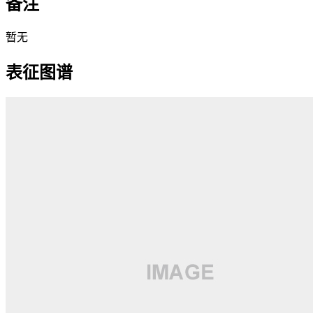
备注
暂无
表征图谱