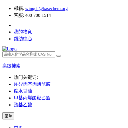
邮箱:
wingch@basechem.org
客服: 400-700-1514
我的物竞
帮助中心
高级搜索
热门关键词：
N-异丙基丙烯酰胺
缩水甘油
甲基丙烯酸羟乙酯
巯基乙酸
菜单
首页