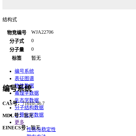
结构式
WJA22706
物竞编号
0
分子式
0
分子量
标签
暂无
编号系统
表征图谱
物性数据
编号系统
毒理学数据
生态学数据
CAS号：
71610-58-7
分子结构数据
计算化学数据
MDL号：
暂无
更多
EINECS号：
暂无
性质与稳定性