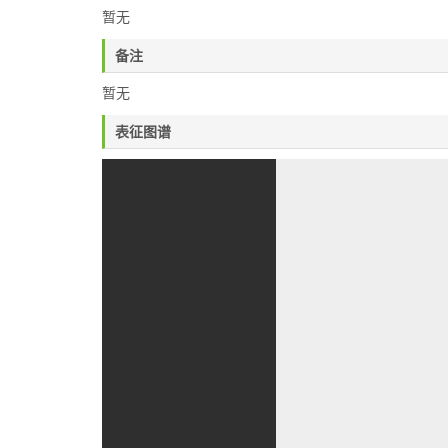
暂无
备注
暂无
表征图谱