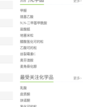
更多>
甲醛
巯基乙酸
N,N-二甲基甲酰胺
盐酸胍
地塞米松
醋酸氢化可的松
乙酸可的松
丝裂霉素C
奥芬澳胺
麦角骨化醇
最受关注化学品
更多>
乳酸
皮质酮
炔诺酮
氢化可的松