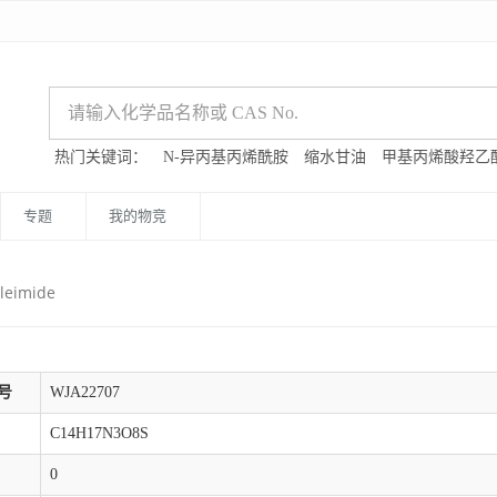
热门关键词：
N-异丙基丙烯酰胺
缩水甘油
甲基丙烯酸羟乙
专题
我的物竞
leimide
号
WJA22707
C14H17N3O8S
0