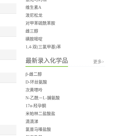
维生素A
泼尼松龙
对甲苯硫酰苯胺
雌三醇
磺胺嘧啶
1,4-双(三氯甲基)苯
最新录入化学品
更多>
β-雌二醇
D-环丝氨酸
次黄嘌呤
N-乙酰－L-脯氨酸
17α-羟孕酮
米帕林二盐酸盐
滴滴涕
氯普马嗪盐酸