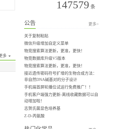
147579
条
公告
更多>
关于复制粘贴
微信升级增加自定义菜单
物竞搜索算法更新，更准，更快！
更多
物竞数据库升级V5版本
物竞搜索算法更新，更准，更快！
接近遗传密码符号扩增的生物合成方法：
非自然DNA碱基对的分子设计
手机端首屏轮播位试运行免费推广！！
手机客户端强力更新-离线收藏数据可以自
动增加啦！
志贺氏菌显色培养基
Z-D-丙氨酸
热门化学品