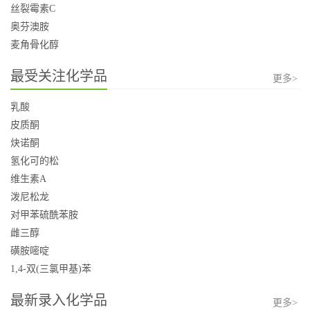
丝裂霉素C
奥芬澳胺
麦角骨化醇
最受关注化学品
更多>
乳酸
皮质酮
炔诺酮
氢化可的松
维生素A
泼尼松龙
对甲苯硫酰苯胺
雌三醇
磺胺嘧啶
1,4-双(三氯甲基)苯
最新录入化学品
更多>