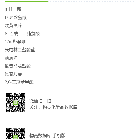
β-雌二醇
D-环丝氨酸
次黄嘌呤
N-乙酰－L-脯氨酸
17α-羟孕酮
米帕林二盐酸盐
滴滴涕
氯普马嗪盐酸
氟奋乃静
2,6-二氯苯甲酸
微信扫一扫
关注：物竞化学品数据库
物竟数据库 手机版