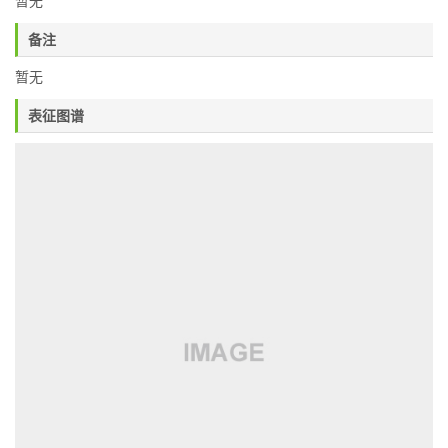
暂无
备注
暂无
表征图谱