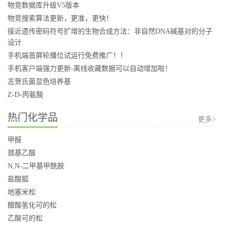
物竞数据库升级V5版本
物竞搜索算法更新，更准，更快！
接近遗传密码符号扩增的生物合成方法：非自然DNA碱基对的分子
设计
手机端首屏轮播位试运行免费推广！！
手机客户端强力更新-离线收藏数据可以自动增加啦！
志贺氏菌显色培养基
Z-D-丙氨酸
热门化学品
更多>
甲醛
巯基乙酸
N,N-二甲基甲酰胺
盐酸胍
地塞米松
醋酸氢化可的松
乙酸可的松