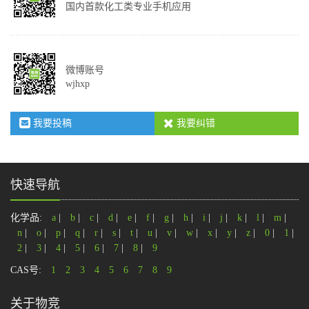
国内首款化工类专业手机应用
微博账号
wjhxp
我要投稿
我要纠错
快速导航
化学品:
a
|
b
|
c
|
d
|
e
|
f
|
g
|
h
|
i
|
j
|
k
|
l
|
m
|
n
|
o
|
p
|
q
|
r
|
s
|
t
|
u
|
v
|
w
|
x
|
y
|
z
|
0
|
1
|
2
|
3
|
4
|
5
|
6
|
7
|
8
|
9
CAS号:
1
2
3
4
5
6
7
8
9
关于物竞