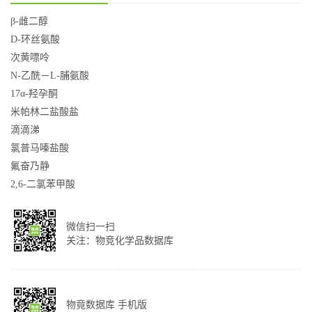
β-雌二醇
D-环丝氨酸
次黄嘌呤
N-乙酰－L-脯氨酸
17α-羟孕酮
米帕林二盐酸盐
滴滴涕
氯普马嗪盐酸
氟奋乃静
2,6-二氯苯甲酸
微信扫一扫
关注：物竞化学品数据库
物竟数据库 手机版