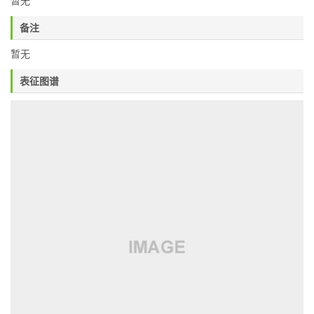
暂无
备注
暂无
表征图谱