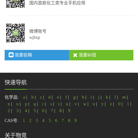
国内首款化工类专业手机应用
微博账号
wjhxp
我要投稿
我要纠错
快速导航
化学品:
a
|
b
|
c
|
d
|
e
|
f
|
g
|
h
|
i
|
j
|
k
|
l
|
m
|
n
|
o
|
p
|
q
|
r
|
s
|
t
|
u
|
v
|
w
|
x
|
y
|
z
|
0
|
1
|
2
|
3
|
4
|
5
|
6
|
7
|
8
|
9
CAS号:
1
2
3
4
5
6
7
8
9
关于物竞