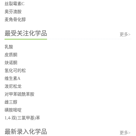
丝裂霉素C
奥芬澳胺
麦角骨化醇
最受关注化学品
更多>
乳酸
皮质酮
炔诺酮
氢化可的松
维生素A
泼尼松龙
对甲苯硫酰苯胺
雌三醇
磺胺嘧啶
1,4-双(三氯甲基)苯
最新录入化学品
更多>