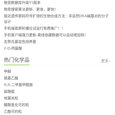
物竞数据库升级V5版本
物竞搜索算法更新，更准，更快！
接近遗传密码符号扩增的生物合成方法：非自然DNA碱基对的分子
设计
手机端首屏轮播位试运行免费推广！！
手机客户端强力更新-离线收藏数据可以自动增加啦！
志贺氏菌显色培养基
Z-D-丙氨酸
热门化学品
更多>
甲醛
巯基乙酸
N,N-二甲基甲酰胺
盐酸胍
地塞米松
醋酸氢化可的松
乙酸可的松