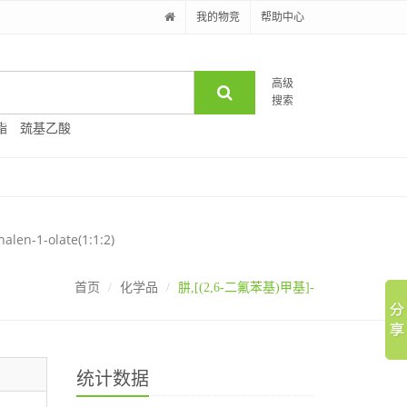
我的物竞
帮助中心
高级
搜索
酯
巯基乙酸
alen-1-olate(1:1:2)
首页
化学品
肼,[(2,6-二氟苯基)甲基]-
统计数据