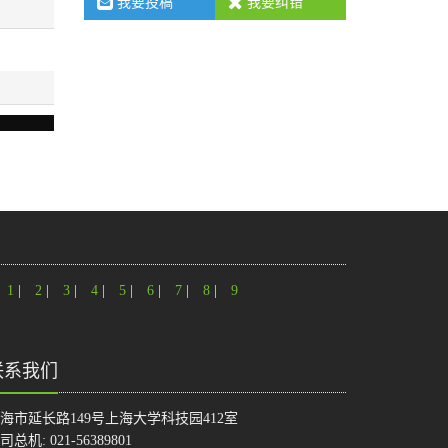
我要投稿
我要纠错
1
|
2
|
3
|
4
|
5
|
6
|
7
|
8
|
9
联系我们
海市延长路149号上海大学科技园412室
司总机: 021-56389801