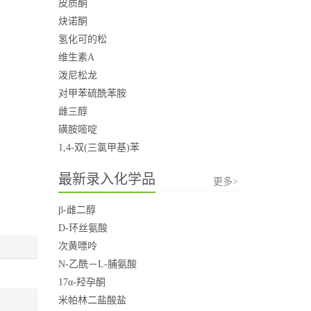
皮质酮
炔诺酮
氢化可的松
维生素A
泼尼松龙
对甲苯硫酰苯胺
雌三醇
磺胺嘧啶
1,4-双(三氯甲基)苯
最新录入化学品
更多>
β-雌二醇
D-环丝氨酸
次黄嘌呤
N-乙酰－L-脯氨酸
17α-羟孕酮
米帕林二盐酸盐