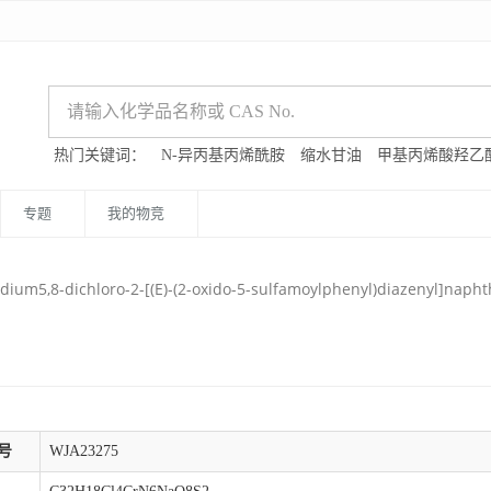
热门关键词：
N-异丙基丙烯酰胺
缩水甘油
甲基丙烯酸羟乙
专题
我的物竞
ium5,8-dichloro-2-[(E)-(2-oxido-5-sulfamoylphenyl)diazenyl]naphth
号
WJA23275