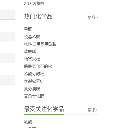
Z-D-丙氨酸
热门化学品
更多>
甲醛
巯基乙酸
N,N-二甲基甲酰胺
盐酸胍
地塞米松
醋酸氢化可的松
乙酸可的松
丝裂霉素C
奥芬澳胺
麦角骨化醇
最受关注化学品
更多>
乳酸