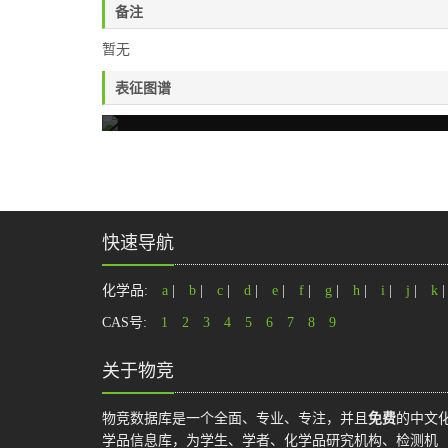
备注
暂无
表征图谱
快速导航
化学品:
a
|
b
|
c
|
d
|
e
|
f
|
g
|
h
|
i
|
j
|
k
CAS号:
1
2
3
4
5
6
7
8
9
关于物竞
物竞数据库是一个全面、专业、专注，并且
免费
的中文
学品信息库，为学生、学者、化学品研究机构、检测机