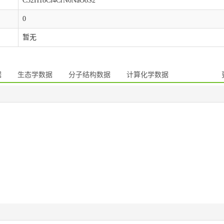
C32H18Cl4CrN6NaO8S2
0
暂无
据
生态学数据
分子结构数据
计算化学数据