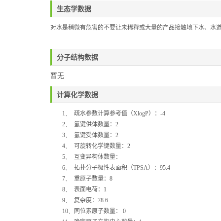
生态学数据
对水是稍微有危害的不要让未稀释或大量的产品接触地下水、水
分子结构数据
暂无
计算化学数据
1、
疏水参数计算参考值（
XlogP
）：
-4
2、
氢键供体数量：
2
3、
氢键受体数量：
2
4、
可旋转化学键数量：
2
5、
互变异构体数量：
6、
拓扑分子极性表面积（
TPSA
）：
95.4
7、
重原子数量：
8
8、
表面电荷：
1
9、
复杂度：
78.6
10、
同位素原子数量：
0