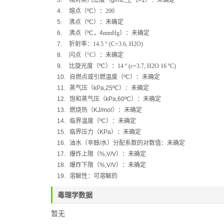
3.
相对蒸汽密度（
g/mL,
空气
=1
）：未确定
4.
熔点（
ºC
）：
200
5.
沸点（
ºC
）：
未确定
6.
沸点（
ºC
，
4
mmHg
）：
未确定
7.
折射率：
14.5 ° (C=3.6, H2O)
8.
闪点（
°C
）：
未确定
9.
比旋光度（
ºC
）：
14 º (c=3.7, H2O 16 ºC)
10.
自燃点或引燃温度（
ºC
）：未确定
11.
蒸气压（
kPa,25ºC
）：未确定
12.
饱和蒸气压（
kPa,60ºC
）：
未确定
13.
燃烧热（
KJ/mol
）：
未确定
14.
临界温度（
ºC
）：未确定
15.
临界压力（
KPa
）：未确定
16.
油水（辛醇
/
水）分配系数的对数值：未确定
17.
爆炸上限（
%,V/V
）：未确定
18.
爆炸下限（
%,V/V
）：未确定
19.
溶解性：可溶解的
毒理学数据
暂无