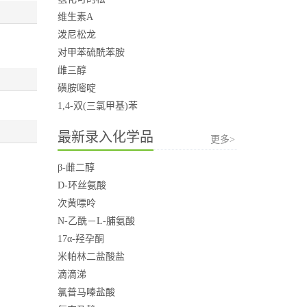
维生素A
泼尼松龙
对甲苯硫酰苯胺
雌三醇
磺胺嘧啶
1,4-双(三氯甲基)苯
最新录入化学品
更多>
β-雌二醇
D-环丝氨酸
次黄嘌呤
N-乙酰－L-脯氨酸
17α-羟孕酮
米帕林二盐酸盐
滴滴涕
氯普马嗪盐酸