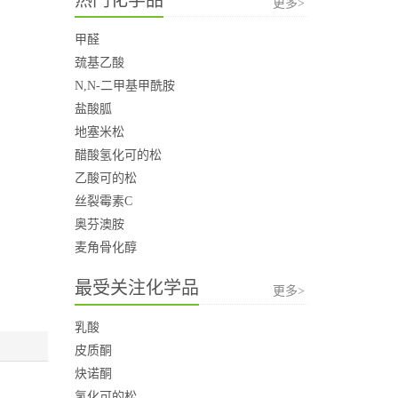
更多>
甲醛
巯基乙酸
N,N-二甲基甲酰胺
盐酸胍
地塞米松
醋酸氢化可的松
乙酸可的松
丝裂霉素C
奥芬澳胺
麦角骨化醇
最受关注化学品
更多>
乳酸
皮质酮
炔诺酮
氢化可的松