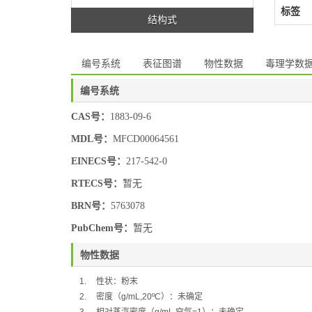
标签
结构式
编号系统
表征图谱
物性数据
毒理学数
编号系统
CAS号：
1883-09-6
MDL号：
MFCD00064561
EINECS号：
217-542-0
RTECS号：
暂无
BRN号：
5763078
PubChem号：
暂无
物性数据
1.
性状：粉末
2.
密度（
g/mL,20ºC
）：未确定