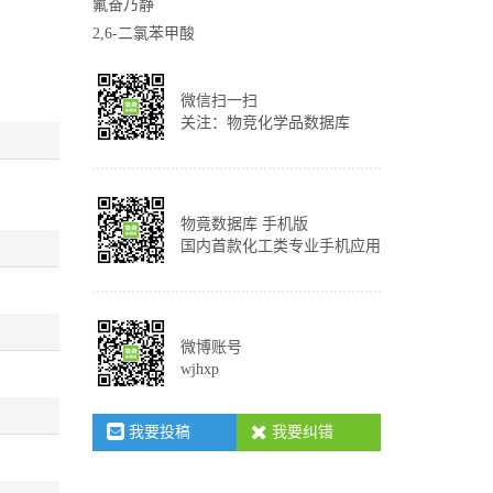
氟奋乃静
2,6-二氯苯甲酸
微信扫一扫
关注：物竞化学品数据库
物竟数据库 手机版
国内首款化工类专业手机应用
微博账号
wjhxp
我要投稿
我要纠错