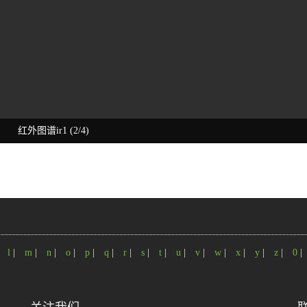
红外图谱ir1 (2/4)
|
l
|
m
|
n
|
o
|
p
|
q
|
r
|
s
|
t
|
u
|
v
|
w
|
x
|
y
|
z
|
0
|