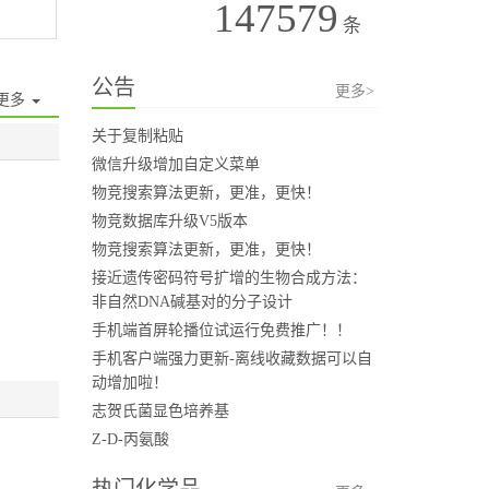
147579
条
公告
更多>
更多
关于复制粘贴
微信升级增加自定义菜单
物竞搜索算法更新，更准，更快！
物竞数据库升级V5版本
物竞搜索算法更新，更准，更快！
接近遗传密码符号扩增的生物合成方法：
非自然DNA碱基对的分子设计
手机端首屏轮播位试运行免费推广！！
手机客户端强力更新-离线收藏数据可以自
动增加啦！
志贺氏菌显色培养基
Z-D-丙氨酸
热门化学品