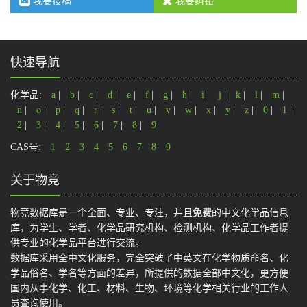
我要投稿
我要纠错
快速导航
化学品:
a
|
b
|
c
|
d
|
e
|
f
|
g
|
h
|
i
|
j
|
k
|
l
|
m
|
n
|
o
|
p
|
q
|
r
|
s
|
t
|
u
|
v
|
w
|
x
|
y
|
z
|
0
|
1
|
2
|
3
|
4
|
5
|
6
|
7
|
8
|
9
CAS号:
1
2
3
4
5
6
7
8
9
关于物竞
物竞数据库是一个全面、专业、专注，并且
免费
的中文化学品信息
库，为学生、学者、化学品研究机构、检测机构、化学品工作者提
供专业的化学品平台进行交流。
数据库采用全中文化服务，完全突破了中英文在化学物质命名、化
学品俗名、学名等方面的差异，所提供的数据全部中文化，更方便
国内从事化学、化工、材料、生物、环境等化学相关行业的工作人
员查询使用。