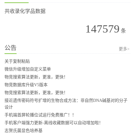
共收录化学品数据
147579
条
公告
更多>
关于复制粘贴
微信升级增加自定义菜单
物竞搜索算法更新，更准，更快！
物竞数据库升级V5版本
物竞搜索算法更新，更准，更快！
接近遗传密码符号扩增的生物合成方法：非自然DNA碱基对的分子
设计
手机端首屏轮播位试运行免费推广！！
手机客户端强力更新-离线收藏数据可以自动增加啦！
志贺氏菌显色培养基