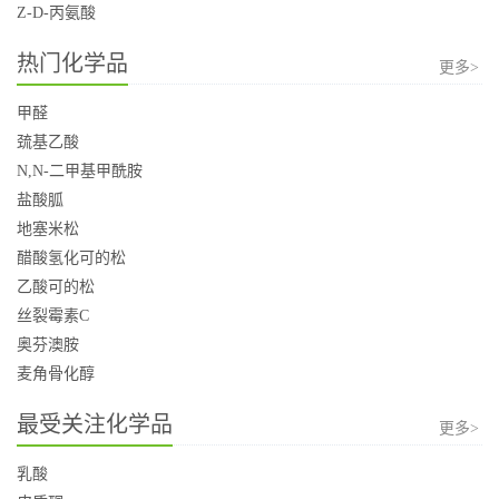
Z-D-丙氨酸
热门化学品
更多>
甲醛
巯基乙酸
N,N-二甲基甲酰胺
盐酸胍
地塞米松
醋酸氢化可的松
乙酸可的松
丝裂霉素C
奥芬澳胺
麦角骨化醇
最受关注化学品
更多>
乳酸