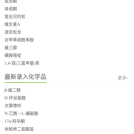
皮质酮
炔诺酮
氢化可的松
维生素A
泼尼松龙
对甲苯硫酰苯胺
雌三醇
磺胺嘧啶
1,4-双(三氯甲基)苯
最新录入化学品
更多>
β-雌二醇
D-环丝氨酸
次黄嘌呤
N-乙酰－L-脯氨酸
17α-羟孕酮
米帕林二盐酸盐