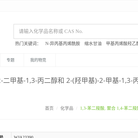
热门关键词：
N-异丙基丙烯酰胺
缩水甘油
甲基丙烯酸羟乙
专题
我的物竞
2-二甲基-1,3-丙二醇和 2-(羟甲基)-2-甲基-1,3
首页
化学品
1,3-苯二羧酸, 聚合 1,4-苯二羧
号
WJA23390