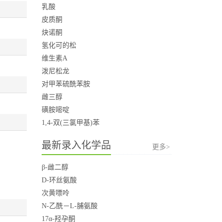
乳酸
皮质酮
炔诺酮
氢化可的松
维生素A
泼尼松龙
对甲苯硫酰苯胺
雌三醇
磺胺嘧啶
1,4-双(三氯甲基)苯
最新录入化学品
更多>
β-雌二醇
D-环丝氨酸
次黄嘌呤
N-乙酰－L-脯氨酸
17α-羟孕酮