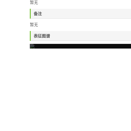
暂无
备注
暂无
表征图谱