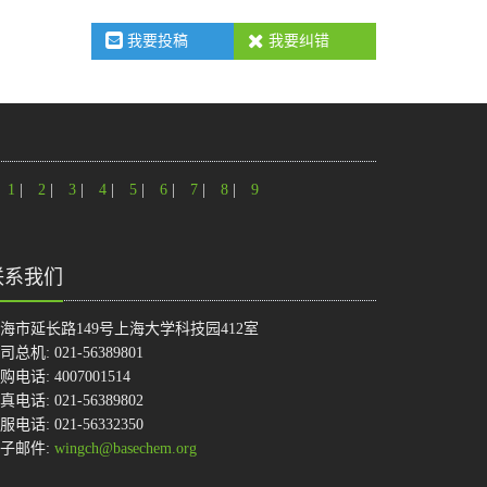
我要投稿
我要纠错
1
|
2
|
3
|
4
|
5
|
6
|
7
|
8
|
9
联系我们
海市延长路149号上海大学科技园412室
司总机: 021-56389801
购电话: 4007001514
真电话: 021-56389802
服电话: 021-56332350
子邮件:
wingch@basechem.org