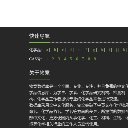
快速导航
化学品:
a
|
b
|
c
|
d
|
e
|
f
|
g
|
h
|
i
|
j
|
k
CAS号:
1
2
3
4
5
6
7
8
9
关于物竞
物竞数据库是一个全面、专业、专注，并且
免费
的中文
学品信息库，为学生、学者、化学品研究机构、检测机
构、化学品工作者提供专业的化学品平台进行交流。
数据库采用全中文化服务，完全突破了中英文在化学物
命名、化学品俗名、学名等方面的差异，所提供的数据
部中文化，更方便国内从事化学、化工、材料、生物、
境等化学相关行业的工作人员查询使用。