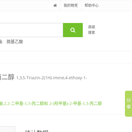
我的物竞
帮助中心
高级
搜索
酯
巯基乙酸
-丙二醇
1,3,5-Triazin-2(1H)-imine,4-ethoxy-1-
酸,2,2-二甲基-1,3-丙二醇和 2-(羟甲基)-2-甲基-1,3-丙二醇