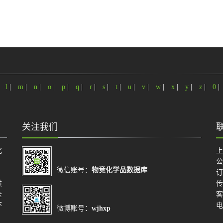
|
l
|
m
|
n
|
o
|
p
|
q
|
r
|
s
|
t
|
u
|
v
|
w
|
x
|
y
|
z
|
0
|
关注我们
化
上
公
微信账号：
物竞化学品数据库
订
质
传
全
客
环
电
微博账号：
wjhxp