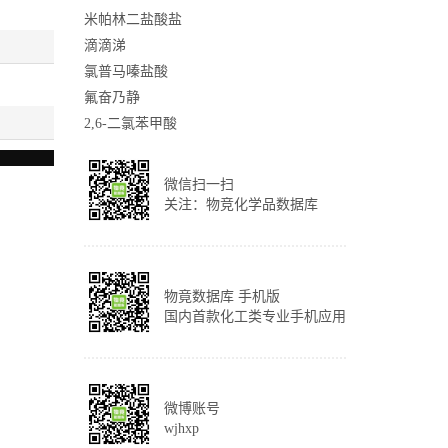
米帕林二盐酸盐
滴滴涕
氯普马嗪盐酸
氟奋乃静
2,6-二氯苯甲酸
微信扫一扫
关注：物竞化学品数据库
物竟数据库 手机版
国内首款化工类专业手机应用
微博账号
wjhxp