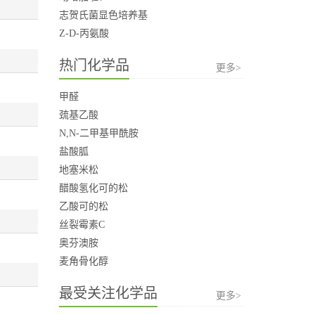
志贺氏菌显色培养基
Z-D-丙氨酸
热门化学品
更多>
甲醛
巯基乙酸
N,N-二甲基甲酰胺
盐酸胍
地塞米松
醋酸氢化可的松
乙酸可的松
丝裂霉素C
奥芬澳胺
麦角骨化醇
最受关注化学品
更多>