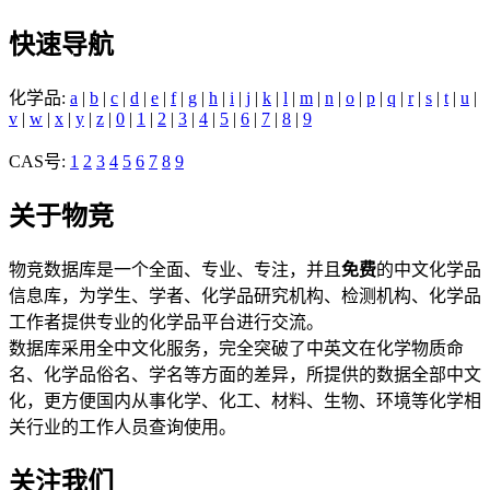
快速导航
化学品:
a
|
b
|
c
|
d
|
e
|
f
|
g
|
h
|
i
|
j
|
k
|
l
|
m
|
n
|
o
|
p
|
q
|
r
|
s
|
t
|
u
|
v
|
w
|
x
|
y
|
z
|
0
|
1
|
2
|
3
|
4
|
5
|
6
|
7
|
8
|
9
CAS号:
1
2
3
4
5
6
7
8
9
关于物竞
物竞数据库是一个全面、专业、专注，并且
免费
的中文化学品
信息库，为学生、学者、化学品研究机构、检测机构、化学品
工作者提供专业的化学品平台进行交流。
数据库采用全中文化服务，完全突破了中英文在化学物质命
名、化学品俗名、学名等方面的差异，所提供的数据全部中文
化，更方便国内从事化学、化工、材料、生物、环境等化学相
关行业的工作人员查询使用。
关注我们