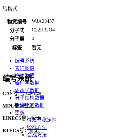
结构式
WJA23437
物竞编号
C22H32O4
分子式
0
分子量
标签
暂无
编号系统
表征图谱
物性数据
编号系统
毒理学数据
生态学数据
CAS号：
71486-48-1
分子结构数据
计算化学数据
MDL号：
暂无
更多
EINECS号：
暂无
性质与稳定性
贮存方法
RTECS号：
暂无
合成方法