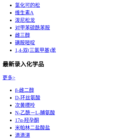
氢化可的松
维生素A
泼尼松龙
对甲苯硫酰苯胺
雌三醇
磺胺嘧啶
1,4-双(三氯甲基)苯
最新录入化学品
更多>
β-雌二醇
D-环丝氨酸
次黄嘌呤
N-乙酰－L-脯氨酸
17α-羟孕酮
米帕林二盐酸盐
滴滴涕