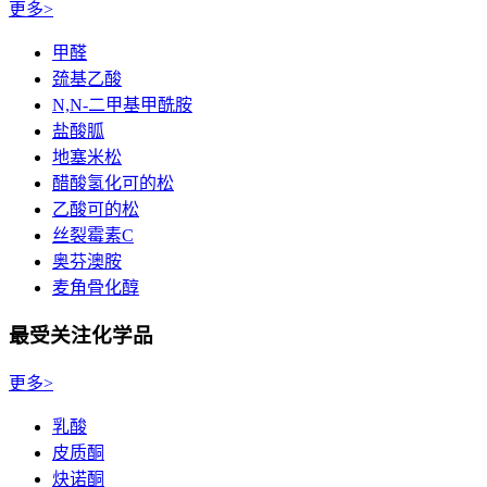
更多>
甲醛
巯基乙酸
N,N-二甲基甲酰胺
盐酸胍
地塞米松
醋酸氢化可的松
乙酸可的松
丝裂霉素C
奥芬澳胺
麦角骨化醇
最受关注化学品
更多>
乳酸
皮质酮
炔诺酮