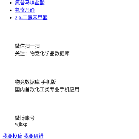
氯普马嗪盐酸
氟奋乃静
2,6-二氯苯甲酸
微信扫一扫
关注：物竞化学品数据库
物竟数据库 手机版
国内首款化工类专业手机应用
微博账号
wjhxp
我要投稿
我要纠错