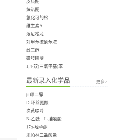
皮质酮
炔诺酮
氢化可的松
维生素A
泼尼松龙
对甲苯硫酰苯胺
雌三醇
磺胺嘧啶
1,4-双(三氯甲基)苯
最新录入化学品
更多>
β-雌二醇
D-环丝氨酸
次黄嘌呤
N-乙酰－L-脯氨酸
17α-羟孕酮
米帕林二盐酸盐