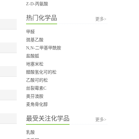
Z-D-丙氨酸
热门化学品
更多>
甲醛
巯基乙酸
N,N-二甲基甲酰胺
盐酸胍
地塞米松
醋酸氢化可的松
乙酸可的松
丝裂霉素C
奥芬澳胺
麦角骨化醇
最受关注化学品
更多>
乳酸