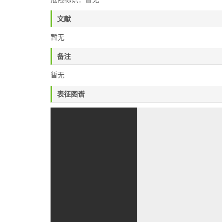
文献
暂无
备注
暂无
表征图谱