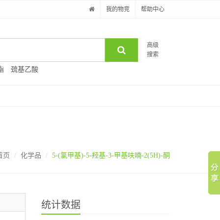
我的物竞
帮助中心
高级
搜索
酯
巯基乙酸
首页
化学品
5-(氯甲基)-5-羟基-3-甲基呋喃-2(5H)-酮
统计数据