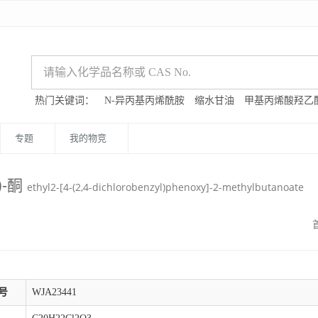
热门关键词：
N-异丙基丙烯酰胺
缩水甘油
甲基丙烯酸羟乙
专题
我的物竞
)-酮
ethyl2-[4-(2,4-dichlorobenzyl)phenoxy]-2-methylbutanoate
号
WJA23441