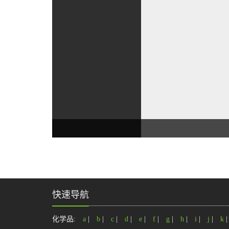
快速导航
化学品:
a
|
b
|
c
|
d
|
e
|
f
|
g
|
h
|
i
|
j
|
k