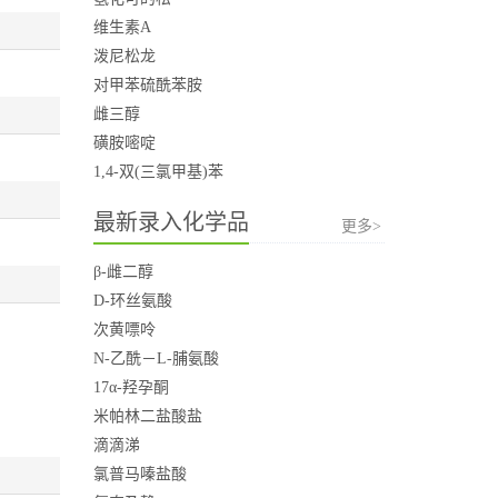
维生素A
泼尼松龙
对甲苯硫酰苯胺
雌三醇
磺胺嘧啶
1,4-双(三氯甲基)苯
最新录入化学品
更多>
β-雌二醇
D-环丝氨酸
次黄嘌呤
N-乙酰－L-脯氨酸
17α-羟孕酮
米帕林二盐酸盐
滴滴涕
氯普马嗪盐酸