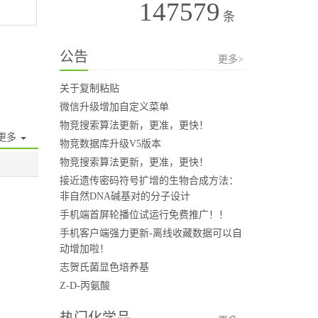
147579
条
公告
更多>
关于复制粘贴
微信升级增加自定义菜单
物竞搜索算法更新，更准，更快！
更多
物竞数据库升级V5版本
物竞搜索算法更新，更准，更快！
接近遗传密码符号扩增的生物合成方法：
非自然DNA碱基对的分子设计
手机端首屏轮播位试运行免费推广！！
手机客户端强力更新-离线收藏数据可以自
动增加啦！
志贺氏菌显色培养基
Z-D-丙氨酸
热门化学品