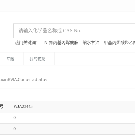
热门关键词：
N-异丙基丙烯酰胺
缩水甘油
甲基丙烯酸羟乙
专题
我的物竞
oxinRVIA,Conusradiatus
号
WJA23443
0
0