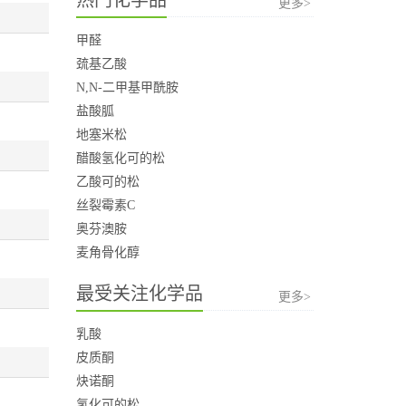
更多>
甲醛
巯基乙酸
N,N-二甲基甲酰胺
盐酸胍
地塞米松
醋酸氢化可的松
乙酸可的松
丝裂霉素C
奥芬澳胺
麦角骨化醇
最受关注化学品
更多>
乳酸
皮质酮
炔诺酮
氢化可的松