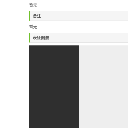
暂无
备注
暂无
表征图谱