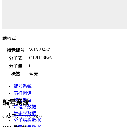
结构式
WJA23487
物竞编号
C12H28BrN
分子式
0
分子量
标签
暂无
编号系统
表征图谱
物性数据
编号系统
毒理学数据
生态学数据
CAS号：
71607-38-0
分子结构数据