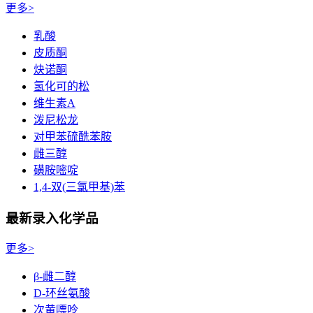
更多>
乳酸
皮质酮
炔诺酮
氢化可的松
维生素A
泼尼松龙
对甲苯硫酰苯胺
雌三醇
磺胺嘧啶
1,4-双(三氯甲基)苯
最新录入化学品
更多>
β-雌二醇
D-环丝氨酸
次黄嘌呤