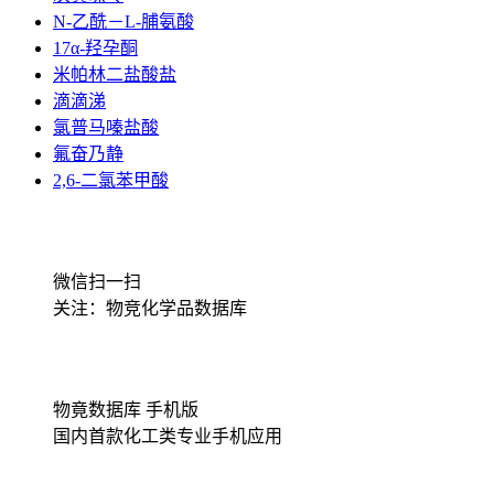
N-乙酰－L-脯氨酸
17α-羟孕酮
米帕林二盐酸盐
滴滴涕
氯普马嗪盐酸
氟奋乃静
2,6-二氯苯甲酸
微信扫一扫
关注：物竞化学品数据库
物竟数据库 手机版
国内首款化工类专业手机应用