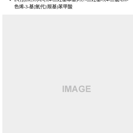
色烯-3-基]氧代}羰基)苯甲酸