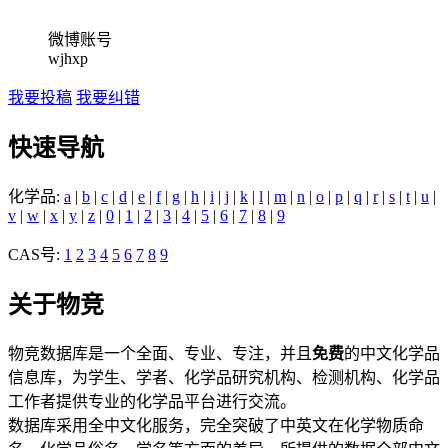
微博账号
wjhxp
我要投稿
我要纠错
快速导航
化学品:
a
|
b
|
c
|
d
|
e
|
f
|
g
|
h
|
i
|
j
|
k
|
l
|
m
|
n
|
o
|
p
|
q
|
r
|
s
|
t
|
u
|
v
|
w
|
x
|
y
|
z
|
0
|
1
|
2
|
3
|
4
|
5
|
6
|
7
|
8
|
9
CAS号:
1
2
3
4
5
6
7
8
9
关于物竞
物竞数据库是一个全面、专业、专注，并且
免费
的中文化学品
信息库，为学生、学者、化学品研究机构、检测机构、化学品
工作者提供专业的化学品平台进行交流。
数据库采用全中文化服务，完全突破了中英文在化学物质命