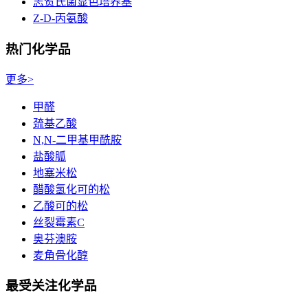
志贺氏菌显色培养基
Z-D-丙氨酸
热门化学品
更多>
甲醛
巯基乙酸
N,N-二甲基甲酰胺
盐酸胍
地塞米松
醋酸氢化可的松
乙酸可的松
丝裂霉素C
奥芬澳胺
麦角骨化醇
最受关注化学品