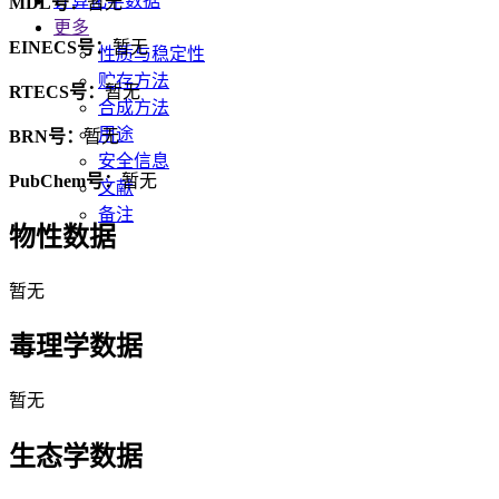
计算化学数据
MDL号：
暂无
更多
EINECS号：
暂无
性质与稳定性
贮存方法
RTECS号：
暂无
合成方法
用途
BRN号：
暂无
安全信息
PubChem号：
暂无
文献
备注
物性数据
暂无
毒理学数据
暂无
生态学数据