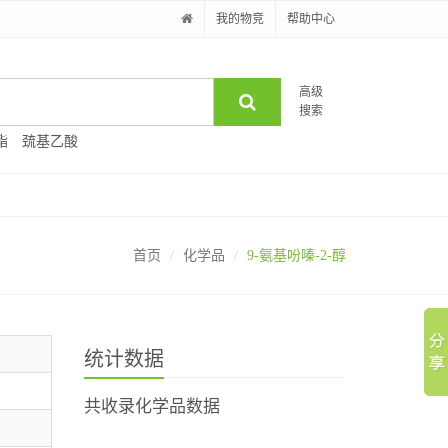
我的物竞
帮助中心
高级
搜索
酯
巯基乙酸
首页
化学品
9-氨基吩嗪-2-醇
统计数据
共收录化学品数据