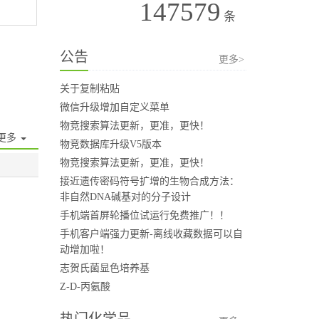
147579
条
公告
更多>
关于复制粘贴
微信升级增加自定义菜单
物竞搜索算法更新，更准，更快！
更多
物竞数据库升级V5版本
物竞搜索算法更新，更准，更快！
接近遗传密码符号扩增的生物合成方法：
非自然DNA碱基对的分子设计
手机端首屏轮播位试运行免费推广！！
手机客户端强力更新-离线收藏数据可以自
动增加啦！
志贺氏菌显色培养基
Z-D-丙氨酸
热门化学品