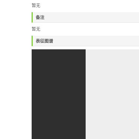
暂无
备注
暂无
表征图谱