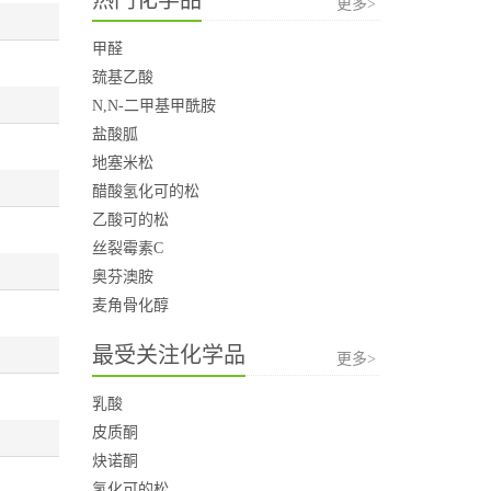
更多>
甲醛
巯基乙酸
N,N-二甲基甲酰胺
盐酸胍
地塞米松
醋酸氢化可的松
乙酸可的松
丝裂霉素C
奥芬澳胺
麦角骨化醇
最受关注化学品
更多>
乳酸
皮质酮
炔诺酮
氢化可的松