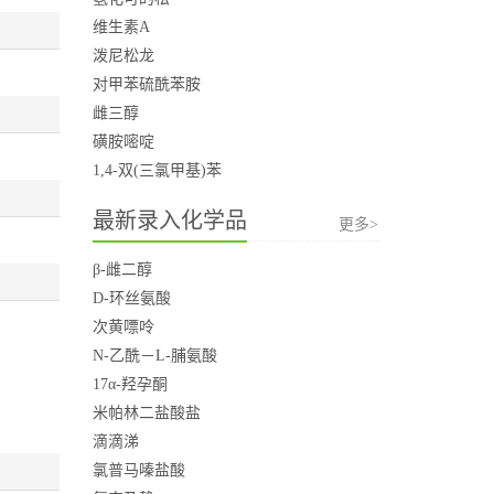
维生素A
泼尼松龙
对甲苯硫酰苯胺
雌三醇
磺胺嘧啶
1,4-双(三氯甲基)苯
最新录入化学品
更多>
β-雌二醇
D-环丝氨酸
次黄嘌呤
N-乙酰－L-脯氨酸
17α-羟孕酮
米帕林二盐酸盐
滴滴涕
氯普马嗪盐酸