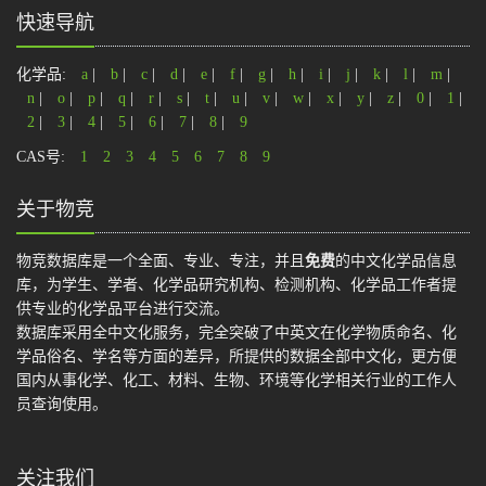
快速导航
化学品:
a
|
b
|
c
|
d
|
e
|
f
|
g
|
h
|
i
|
j
|
k
|
l
|
m
|
n
|
o
|
p
|
q
|
r
|
s
|
t
|
u
|
v
|
w
|
x
|
y
|
z
|
0
|
1
|
2
|
3
|
4
|
5
|
6
|
7
|
8
|
9
CAS号:
1
2
3
4
5
6
7
8
9
关于物竞
物竞数据库是一个全面、专业、专注，并且
免费
的中文化学品信息
库，为学生、学者、化学品研究机构、检测机构、化学品工作者提
供专业的化学品平台进行交流。
数据库采用全中文化服务，完全突破了中英文在化学物质命名、化
学品俗名、学名等方面的差异，所提供的数据全部中文化，更方便
国内从事化学、化工、材料、生物、环境等化学相关行业的工作人
员查询使用。
关注我们