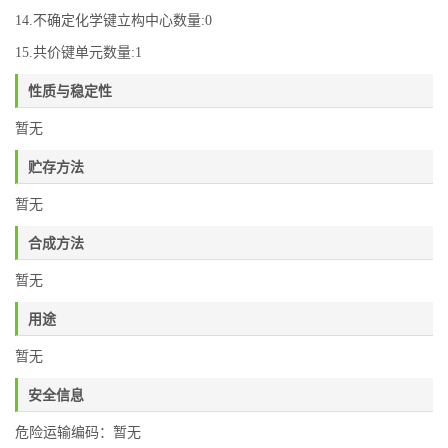
14.不确定化学键立构中心数量:0
15.共价键单元数量:1
性质与稳定性
暂无
贮存方法
暂无
合成方法
暂无
用途
暂无
安全信息
危险运输编码：暂无