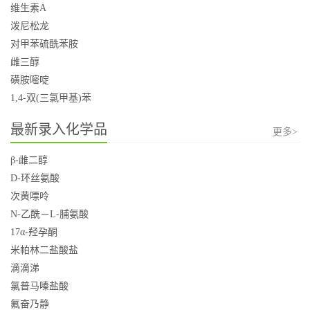
维生素A
泼尼松龙
对甲苯硫酰苯胺
雌三醇
磺胺嘧啶
1,4-双(三氯甲基)苯
最新录入化学品
更多>
β-雌二醇
D-环丝氨酸
次黄嘌呤
N-乙酰－L-脯氨酸
17α-羟孕酮
米帕林二盐酸盐
滴滴涕
氯普马嗪盐酸
氟奋乃静