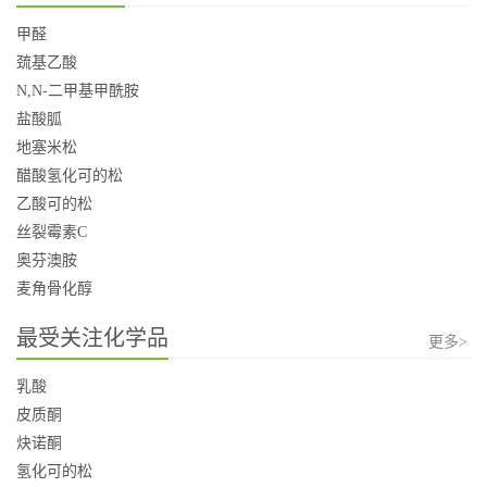
甲醛
巯基乙酸
N,N-二甲基甲酰胺
盐酸胍
地塞米松
醋酸氢化可的松
乙酸可的松
丝裂霉素C
奥芬澳胺
麦角骨化醇
最受关注化学品
更多>
乳酸
皮质酮
炔诺酮
氢化可的松