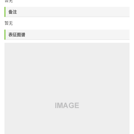
暂无
备注
暂无
表征图谱