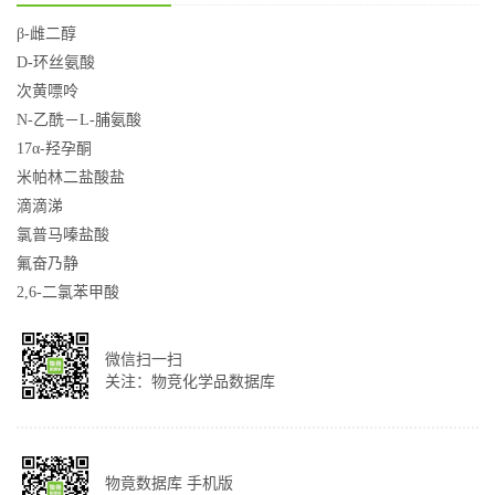
β-雌二醇
D-环丝氨酸
次黄嘌呤
N-乙酰－L-脯氨酸
17α-羟孕酮
米帕林二盐酸盐
滴滴涕
氯普马嗪盐酸
氟奋乃静
2,6-二氯苯甲酸
微信扫一扫
关注：物竞化学品数据库
物竟数据库 手机版