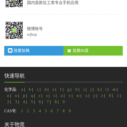
国内首款化工类专业手机应用
微博账号
wjhxp
我要投稿
我要纠错
快速导航
化学品:
a
|
b
|
c
|
d
|
e
|
f
|
g
|
h
|
i
|
j
|
k
|
l
|
m
|
n
|
o
|
p
|
q
|
r
|
s
|
t
|
u
|
v
|
w
|
x
|
y
|
z
|
0
|
1
|
2
|
3
|
4
|
5
|
6
|
7
|
8
|
9
CAS号:
1
2
3
4
5
6
7
8
9
关于物竞