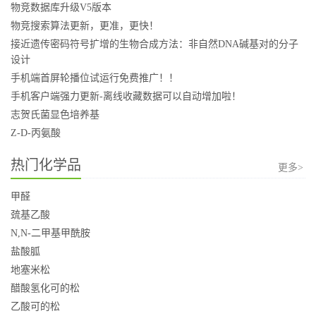
物竞数据库升级V5版本
物竞搜索算法更新，更准，更快！
接近遗传密码符号扩增的生物合成方法：非自然DNA碱基对的分子
设计
手机端首屏轮播位试运行免费推广！！
手机客户端强力更新-离线收藏数据可以自动增加啦！
志贺氏菌显色培养基
Z-D-丙氨酸
热门化学品
更多>
甲醛
巯基乙酸
N,N-二甲基甲酰胺
盐酸胍
地塞米松
醋酸氢化可的松
乙酸可的松