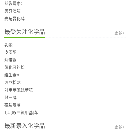
丝裂霉素C
奥芬澳胺
麦角骨化醇
最受关注化学品
更多>
乳酸
皮质酮
炔诺酮
氢化可的松
维生素A
泼尼松龙
对甲苯硫酰苯胺
雌三醇
磺胺嘧啶
1,4-双(三氯甲基)苯
最新录入化学品
更多>