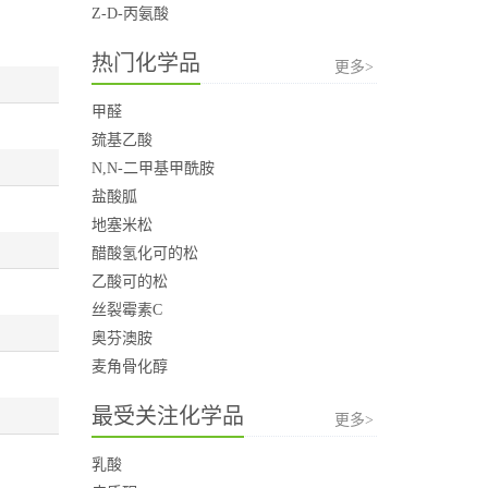
Z-D-丙氨酸
热门化学品
更多>
甲醛
巯基乙酸
N,N-二甲基甲酰胺
盐酸胍
地塞米松
醋酸氢化可的松
乙酸可的松
丝裂霉素C
奥芬澳胺
麦角骨化醇
最受关注化学品
更多>
乳酸