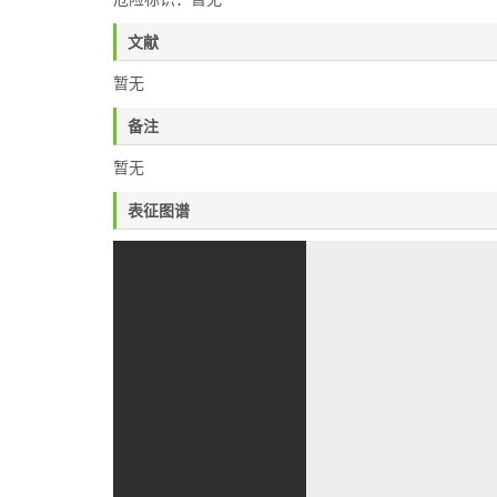
文献
暂无
备注
暂无
表征图谱