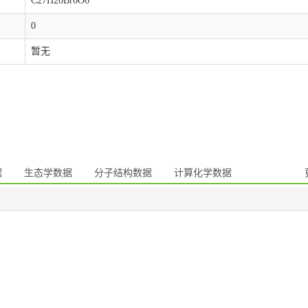
C27H20Br6O6
0
暂无
据
生态学数据
分子结构数据
计算化学数据