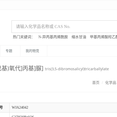
热门关键词：
N-异丙基丙烯酰胺
缩水甘油
甲基丙烯酸羟乙
专题
我的物竞
乙基己基)氧代]丙基]脲]
tris(3,5-dibromosalicyl)tricarballylate
首页
化学品
号
WJA24042