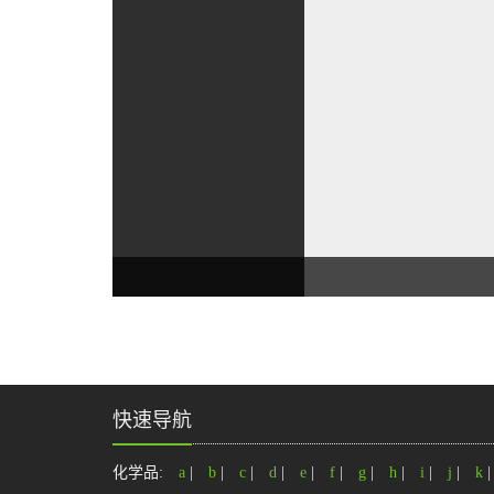
快速导航
化学品:
a
|
b
|
c
|
d
|
e
|
f
|
g
|
h
|
i
|
j
|
k