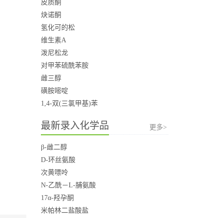
皮质酮
炔诺酮
氢化可的松
维生素A
泼尼松龙
对甲苯硫酰苯胺
雌三醇
磺胺嘧啶
1,4-双(三氯甲基)苯
最新录入化学品
更多>
β-雌二醇
D-环丝氨酸
次黄嘌呤
N-乙酰－L-脯氨酸
17α-羟孕酮
米帕林二盐酸盐