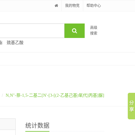
我的物竞
帮助中心
高级
搜索
酯
巯基乙酸
N,N''-萘-1,5-二基二[N'-[3-[(2-乙基己基)氧代]丙基]脲]
统计数据