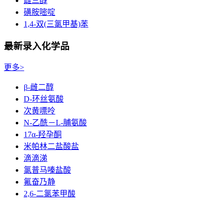
雌三醇
磺胺嘧啶
1,4-双(三氯甲基)苯
最新录入化学品
更多>
β-雌二醇
D-环丝氨酸
次黄嘌呤
N-乙酰－L-脯氨酸
17α-羟孕酮
米帕林二盐酸盐
滴滴涕
氯普马嗪盐酸
氟奋乃静
2,6-二氯苯甲酸