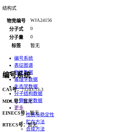
结构式
WJA24156
物竞编号
0
分子式
0
分子量
标签
暂无
编号系统
表征图谱
物性数据
编号系统
毒理学数据
生态学数据
CAS号：
71243-53-3
分子结构数据
计算化学数据
MDL号：
暂无
更多
EINECS号：
暂无
性质与稳定性
贮存方法
RTECS号：
暂无
合成方法