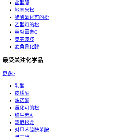
盐酸胍
地塞米松
醋酸氢化可的松
乙酸可的松
丝裂霉素C
奥芬澳胺
麦角骨化醇
最受关注化学品
更多>
乳酸
皮质酮
炔诺酮
氢化可的松
维生素A
泼尼松龙
对甲苯硫酰苯胺