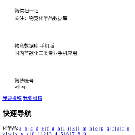
微信扫一扫
关注：物竞化学品数据库
物竟数据库 手机版
国内首款化工类专业手机应用
微博账号
wjhxp
我要投稿
我要纠错
快速导航
化学品:
a
|
b
|
c
|
d
|
e
|
f
|
g
|
h
|
i
|
j
|
k
|
l
|
m
|
n
|
o
|
p
|
q
|
r
|
s
|
t
|
u
|
v
|
w
|
x
|
y
|
z
|
0
|
1
|
2
|
3
|
4
|
5
|
6
|
7
|
8
|
9