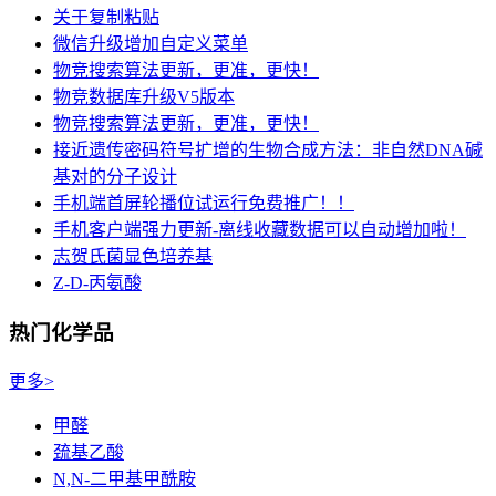
关于复制粘贴
微信升级增加自定义菜单
物竞搜索算法更新，更准，更快！
物竞数据库升级V5版本
物竞搜索算法更新，更准，更快！
接近遗传密码符号扩增的生物合成方法：非自然DNA碱
基对的分子设计
手机端首屏轮播位试运行免费推广！！
手机客户端强力更新-离线收藏数据可以自动增加啦！
志贺氏菌显色培养基
Z-D-丙氨酸
热门化学品
更多>
甲醛
巯基乙酸
N,N-二甲基甲酰胺