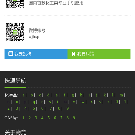
国内首款化工类专业手机应用
微博账号
wjhxp
我要投稿
我要纠错
快速导航
化学品:
a
|
b
|
c
|
d
|
e
|
f
|
g
|
h
|
i
|
j
|
k
|
l
|
m
|
n
|
o
|
p
|
q
|
r
|
s
|
t
|
u
|
v
|
w
|
x
|
y
|
z
|
0
|
1
|
2
|
3
|
4
|
5
|
6
|
7
|
8
|
9
CAS号:
1
2
3
4
5
6
7
8
9
关于物竞