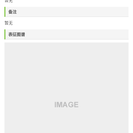
暂无
备注
暂无
表征图谱