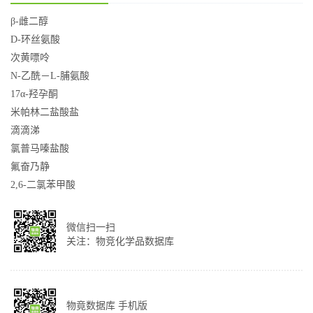
β-雌二醇
D-环丝氨酸
次黄嘌呤
N-乙酰－L-脯氨酸
17α-羟孕酮
米帕林二盐酸盐
滴滴涕
氯普马嗪盐酸
氟奋乃静
2,6-二氯苯甲酸
微信扫一扫
关注：物竞化学品数据库
物竟数据库 手机版