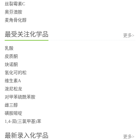
丝裂霉素C
奥芬澳胺
麦角骨化醇
最受关注化学品
更多>
乳酸
皮质酮
炔诺酮
氢化可的松
维生素A
泼尼松龙
对甲苯硫酰苯胺
雌三醇
磺胺嘧啶
1,4-双(三氯甲基)苯
最新录入化学品
更多>