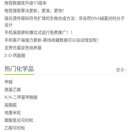
物竞数据库升级V5版本
物竞搜索算法更新，更准，更快！
接近遗传密码符号扩增的生物合成方法：非自然DNA碱基对的分子
设计
手机端首屏轮播位试运行免费推广！！
手机客户端强力更新-离线收藏数据可以自动增加啦！
志贺氏菌显色培养基
Z-D-丙氨酸
热门化学品
更多>
甲醛
巯基乙酸
N,N-二甲基甲酰胺
盐酸胍
地塞米松
醋酸氢化可的松
乙酸可的松