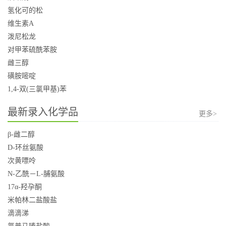
氢化可的松
维生素A
泼尼松龙
对甲苯硫酰苯胺
雌三醇
磺胺嘧啶
1,4-双(三氯甲基)苯
最新录入化学品
更多>
β-雌二醇
D-环丝氨酸
次黄嘌呤
N-乙酰－L-脯氨酸
17α-羟孕酮
米帕林二盐酸盐
滴滴涕