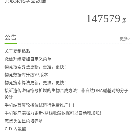
共收录化学品数据
147579
条
公告
更多>
关于复制粘贴
微信升级增加自定义菜单
物竞搜索算法更新，更准，更快！
物竞数据库升级V5版本
物竞搜索算法更新，更准，更快！
接近遗传密码符号扩增的生物合成方法：非自然DNA碱基对的分子
设计
手机端首屏轮播位试运行免费推广！！
手机客户端强力更新-离线收藏数据可以自动增加啦！
志贺氏菌显色培养基
Z-D-丙氨酸