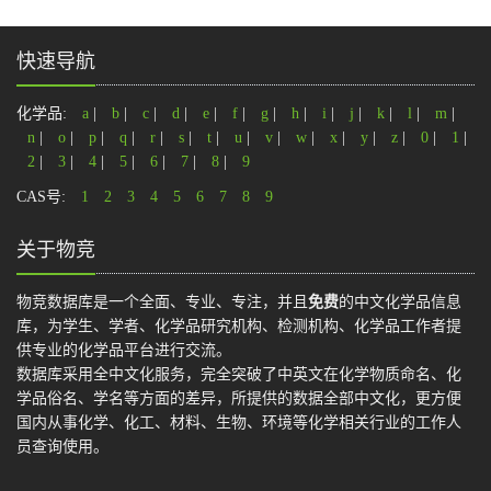
快速导航
化学品:
a
|
b
|
c
|
d
|
e
|
f
|
g
|
h
|
i
|
j
|
k
|
l
|
m
|
n
|
o
|
p
|
q
|
r
|
s
|
t
|
u
|
v
|
w
|
x
|
y
|
z
|
0
|
1
|
2
|
3
|
4
|
5
|
6
|
7
|
8
|
9
CAS号:
1
2
3
4
5
6
7
8
9
关于物竞
物竞数据库是一个全面、专业、专注，并且
免费
的中文化学品信息
库，为学生、学者、化学品研究机构、检测机构、化学品工作者提
供专业的化学品平台进行交流。
数据库采用全中文化服务，完全突破了中英文在化学物质命名、化
学品俗名、学名等方面的差异，所提供的数据全部中文化，更方便
国内从事化学、化工、材料、生物、环境等化学相关行业的工作人
员查询使用。