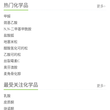
热门化学品
更多>
甲醛
巯基乙酸
N,N-二甲基甲酰胺
盐酸胍
地塞米松
醋酸氢化可的松
乙酸可的松
丝裂霉素C
奥芬澳胺
麦角骨化醇
最受关注化学品
更多>
乳酸
皮质酮
炔诺酮