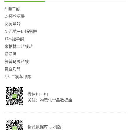
β-雌二醇
D-环丝氨酸
次黄嘌呤
N-乙酰－L-脯氨酸
17α-羟孕酮
米帕林二盐酸盐
滴滴涕
氯普马嗪盐酸
氟奋乃静
2,6-二氯苯甲酸
微信扫一扫
关注：物竞化学品数据库
物竟数据库 手机版