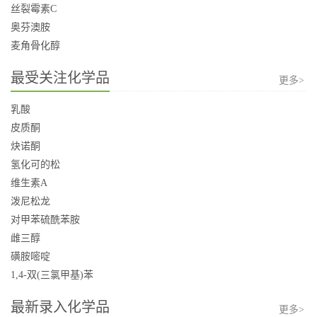
丝裂霉素C
奥芬澳胺
麦角骨化醇
最受关注化学品
更多>
乳酸
皮质酮
炔诺酮
氢化可的松
维生素A
泼尼松龙
对甲苯硫酰苯胺
雌三醇
磺胺嘧啶
1,4-双(三氯甲基)苯
最新录入化学品
更多>