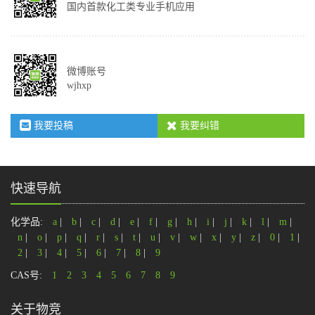
国内首款化工类专业手机应用
微博账号
wjhxp
我要投稿
我要纠错
快速导航
化学品:
a
|
b
|
c
|
d
|
e
|
f
|
g
|
h
|
i
|
j
|
k
|
l
|
m
|
n
|
o
|
p
|
q
|
r
|
s
|
t
|
u
|
v
|
w
|
x
|
y
|
z
|
0
|
1
|
2
|
3
|
4
|
5
|
6
|
7
|
8
|
9
CAS号:
1
2
3
4
5
6
7
8
9
关于物竞