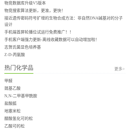
物竞数据库升级V5版本
物竞搜索算法更新，更准，更快！
接近遗传密码符号扩增的生物合成方法：非自然DNA碱基对的分子
设计
手机端首屏轮播位试运行免费推广！！
手机客户端强力更新-离线收藏数据可以自动增加啦！
志贺氏菌显色培养基
Z-D-丙氨酸
热门化学品
更多>
甲醛
巯基乙酸
N,N-二甲基甲酰胺
盐酸胍
地塞米松
醋酸氢化可的松
乙酸可的松