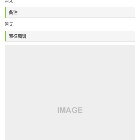
暂无
备注
暂无
表征图谱