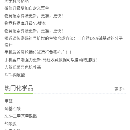
关于复制粘贴
微信升级增加自定义菜单
物竞搜索算法更新，更准，更快！
物竞数据库升级V5版本
物竞搜索算法更新，更准，更快！
接近遗传密码符号扩增的生物合成方法：非自然DNA碱基对的分子
设计
手机端首屏轮播位试运行免费推广！！
手机客户端强力更新-离线收藏数据可以自动增加啦！
志贺氏菌显色培养基
Z-D-丙氨酸
热门化学品
更多>
甲醛
巯基乙酸
N,N-二甲基甲酰胺
盐酸胍