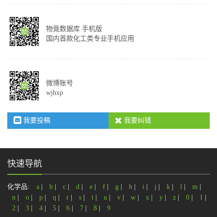
物竟数据库 手机版
国内首款化工类专业手机应用
微博账号
wjhxp
我要投稿
我要纠错
快速导航
化学品:
a
|
b
|
c
|
d
|
e
|
f
|
g
|
h
|
i
|
j
|
k
|
l
|
m
|
n
|
o
|
p
|
q
|
r
|
s
|
t
|
u
|
v
|
w
|
x
|
y
|
z
|
0
|
1
|
2
|
3
|
4
|
5
|
6
|
7
|
8
|
9