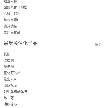
地塞米松
醋酸氢化可的松
乙酸可的松
丝裂霉素C
奥芬澳胺
麦角骨化醇
最受关注化学品
更多>
乳酸
皮质酮
炔诺酮
氢化可的松
维生素A
泼尼松龙
对甲苯硫酰苯胺
雌三醇
磺胺嘧啶