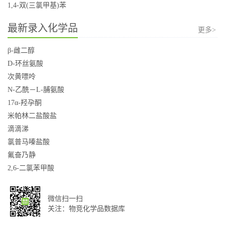
1,4-双(三氯甲基)苯
最新录入化学品
更多>
β-雌二醇
D-环丝氨酸
次黄嘌呤
N-乙酰－L-脯氨酸
17α-羟孕酮
米帕林二盐酸盐
滴滴涕
氯普马嗪盐酸
氟奋乃静
2,6-二氯苯甲酸
微信扫一扫
关注：物竞化学品数据库