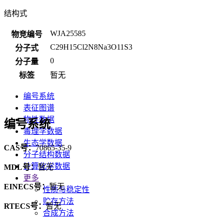
结构式
WJA25585
物竞编号
C29H15Cl2N8Na3O11S3
分子式
0
分子量
标签
暂无
编号系统
表征图谱
物性数据
编号系统
毒理学数据
生态学数据
CAS号：
70865-35-9
分子结构数据
计算化学数据
MDL号：
暂无
更多
EINECS号：
暂无
性质与稳定性
贮存方法
RTECS号：
暂无
合成方法