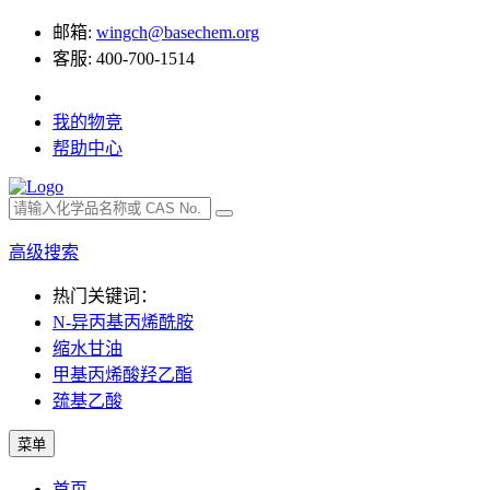
邮箱:
wingch@basechem.org
客服: 400-700-1514
我的物竞
帮助中心
高级搜索
热门关键词：
N-异丙基丙烯酰胺
缩水甘油
甲基丙烯酸羟乙酯
巯基乙酸
菜单
首页