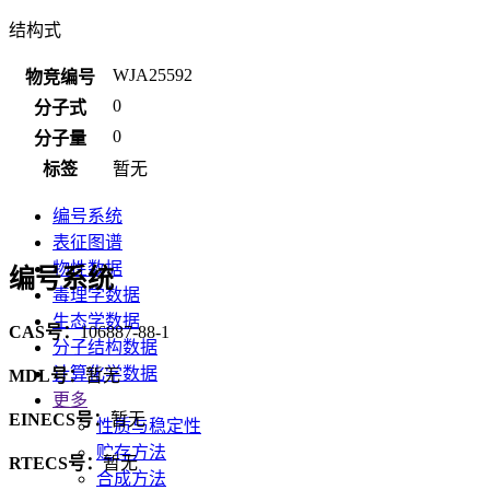
结构式
WJA25592
物竞编号
0
分子式
0
分子量
标签
暂无
编号系统
表征图谱
物性数据
编号系统
毒理学数据
生态学数据
CAS号：
106887-88-1
分子结构数据
计算化学数据
MDL号：
暂无
更多
EINECS号：
暂无
性质与稳定性
贮存方法
RTECS号：
暂无
合成方法