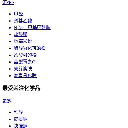
更多>
甲醛
巯基乙酸
N,N-二甲基甲酰胺
盐酸胍
地塞米松
醋酸氢化可的松
乙酸可的松
丝裂霉素C
奥芬澳胺
麦角骨化醇
最受关注化学品
更多>
乳酸
皮质酮
炔诺酮