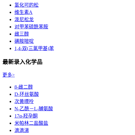
氢化可的松
维生素A
泼尼松龙
对甲苯硫酰苯胺
雌三醇
磺胺嘧啶
1,4-双(三氯甲基)苯
最新录入化学品
更多>
β-雌二醇
D-环丝氨酸
次黄嘌呤
N-乙酰－L-脯氨酸
17α-羟孕酮
米帕林二盐酸盐
滴滴涕