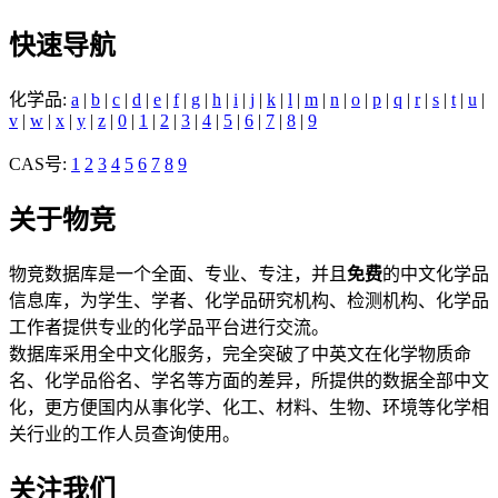
快速导航
化学品:
a
|
b
|
c
|
d
|
e
|
f
|
g
|
h
|
i
|
j
|
k
|
l
|
m
|
n
|
o
|
p
|
q
|
r
|
s
|
t
|
u
|
v
|
w
|
x
|
y
|
z
|
0
|
1
|
2
|
3
|
4
|
5
|
6
|
7
|
8
|
9
CAS号:
1
2
3
4
5
6
7
8
9
关于物竞
物竞数据库是一个全面、专业、专注，并且
免费
的中文化学品
信息库，为学生、学者、化学品研究机构、检测机构、化学品
工作者提供专业的化学品平台进行交流。
数据库采用全中文化服务，完全突破了中英文在化学物质命
名、化学品俗名、学名等方面的差异，所提供的数据全部中文
化，更方便国内从事化学、化工、材料、生物、环境等化学相
关行业的工作人员查询使用。
关注我们