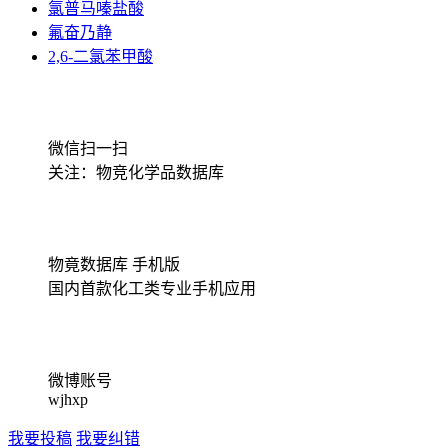
氯普马嗪盐酸
氟奋乃静
2,6-二氯苯甲酸
微信扫一扫
关注：物竞化学品数据库
物竟数据库 手机版
国内首款化工类专业手机应用
微博账号
wjhxp
我要投稿
我要纠错